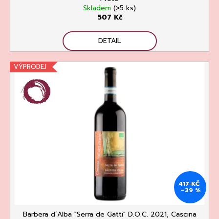
č
Skladem
(>5 ks)
u
507 Kč
j
e
DETAIL
m
e
VÝPRODEJ
CHLADÍCÍ
TAŠKA
NA
VÍNO
CLEAR
94
417 KČ
Kč
–39 %
Původně:
135
Kč
Barbera d´Alba "Serra de Gatti" D.O.C. 2021, Cascina