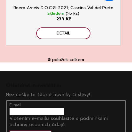
Roero Arneis D.O.C.G. 2021, Cascina Val del Prete
Skladem
(>5 ks)
233 Kč
DETAIL
5
položek celkem
O
v
Z
l
á
á
Odebírat newsletter
d
p
a
Nezmeškejte žádné novinky či slevy!
a
c
t
E-mail
í
í
p
Vložením e-mailu souhlasíte s
podmínkami
r
ochrany osobních údajů
v