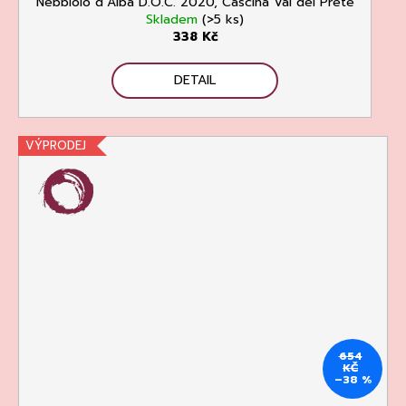
Nebbiolo d´Alba D.O.C. 2020, Cascina Val del Prete
Skladem
(>5 ks)
338 Kč
DETAIL
VÝPRODEJ
654
KČ
–38 %