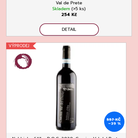
Val de Prete
Skladem
(>5 ks)
254 Kč
DETAIL
VÝPRODEJ
557 KČ
–39 %