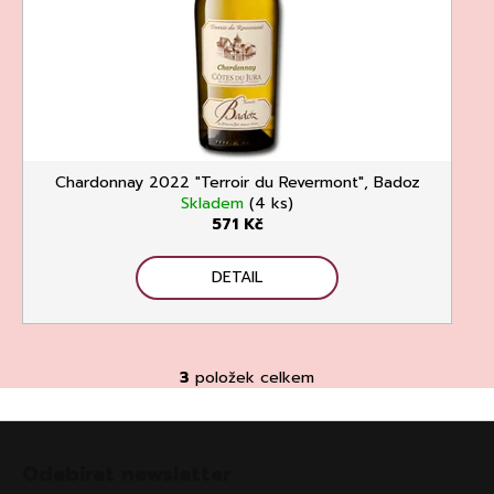
Chardonnay 2022 "Terroir du Revermont", Badoz
Skladem
(4 ks)
571 Kč
DETAIL
3
položek celkem
O
v
Z
l
á
á
Odebírat newsletter
d
p