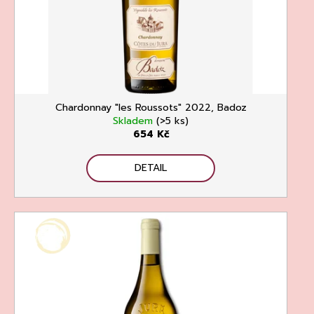
č
u
j
e
m
e
Chardonnay "les Roussots" 2022, Badoz
Skladem
(>5 ks)
654 Kč
DETAIL
RIESLING
DRY
2023,
WEINGUT
DR.
LOOSEN
DR.
LOOSEN
292
Kč