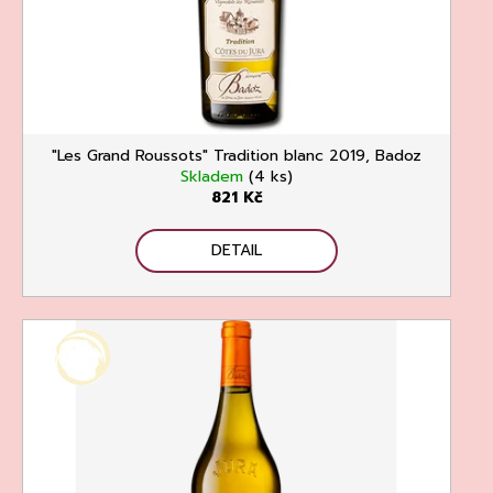
o
t
a
d
ů
j
u
í
k
t
t
?
"Les Grand Roussots" Tradition blanc 2019, Badoz
ů
Skladem
(4 ks)
821 Kč
DETAIL
HLEDAT
D
o
p
o
r
u