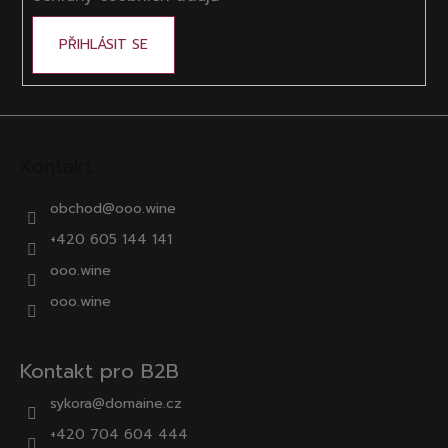
PŘIHLÁSIT SE
Kontakt
obchod
@
ooo.wine
+420 605 144 141
ooo.wine
ooo.wine
Kontakt pro B2B
sykora@domaine.cz
+420 704 604 444