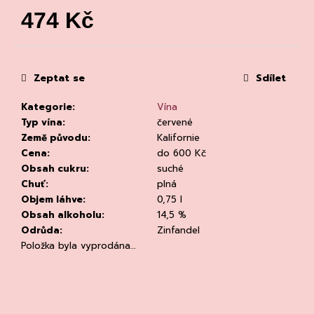
č
474 Kč
u
j
Měrná
e
cena:
m
e
Zeptat se
Sdílet
Kategorie
:
Vína
Typ vína
:
červené
Země původu
:
Kalifornie
Cena
:
do 600 Kč
Obsah cukru
:
suché
Chuť
:
plná
KVETNA
Objem láhve
:
0,75 l
AURIGA
PINOT
Obsah alkoholu
:
14,5 %
NOIR/NEBBIOLO
Odrůda
:
Zinfandel
502
Položka byla vyprodána…
Kč
Původně:
670
Kč