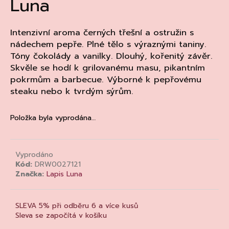
Luna
a
j
Intenzivní aroma černých třešní a ostružin s
í
nádechem pepře. Plné tělo s výraznými taniny.
t
Tóny čokolády a vanilky. Dlouhý, kořenitý závěr.
?
Skvěle se hodí k grilovanému masu, pikantním
pokrmům a barbecue. Výborné k pepřovému
steaku nebo k tvrdým sýrům.
Položka byla vyprodána…
HLEDAT
Vyprodáno
D
Kód:
DRW0027121
o
Značka:
Lapis Luna
p
o
SLEVA 5% při odběru 6 a více kusů
r
Sleva se započítá v košíku
u