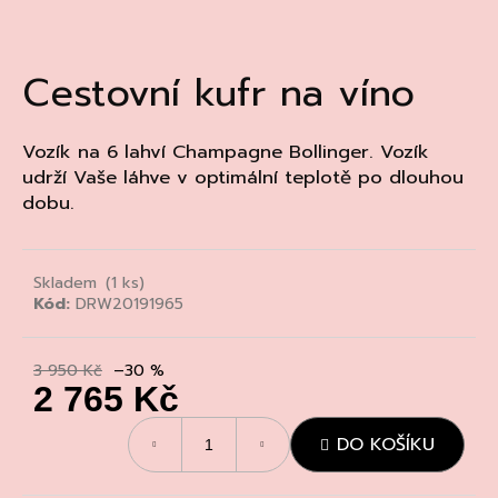
a
j
Cestovní kufr na víno
í
t
?
Vozík na 6 lahví Champagne Bollinger. Vozík
udrží Vaše láhve v optimální teplotě po dlouhou
dobu.
HLEDAT
Skladem
(1 ks)
Kód:
DRW20191965
D
3 950 Kč
–30 %
o
2 765 Kč
p
o
Měrná
DO KOŠÍKU
cena:
r
u