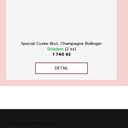
Special Cuvée Brut, Champagne Bollinger
Skladem
(2 ks)
1 740 Kč
DETAIL
Z
á
Odebírat newsletter
p