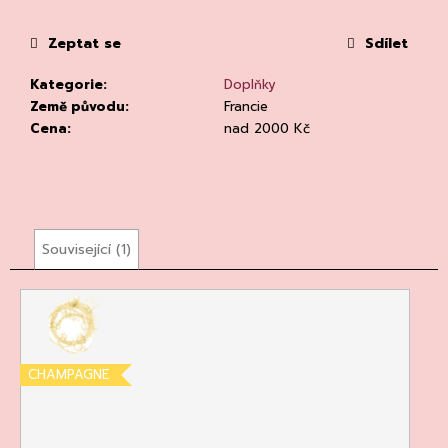
č
u
Zeptat se
Sdílet
j
e
Kategorie
:
Doplňky
m
Země původu
:
Francie
e
Cena
:
nad 2000 Kč
Související (1)
CHATELDON,
VODA
PERLIVÁ
111
Kč
CHAMPAGNE