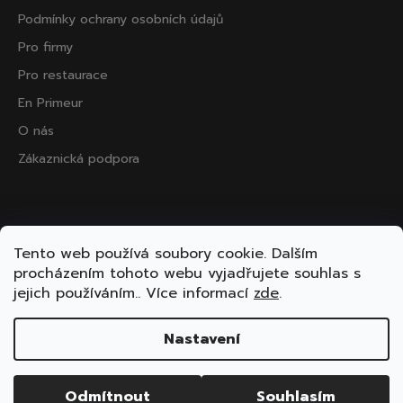
Podmínky ochrany osobních údajů
Pro firmy
Pro restaurace
En Primeur
O nás
Zákaznická podpora
Přijímáme online platby
Tento web používá soubory cookie. Dalším
procházením tohoto webu vyjadřujete souhlas s
jejich používáním.. Více informací
zde
.
Nastavení
Vytvořil Shoptet
Copyright 2026
ooo.wine
. Všechna práva vyhrazena.
Odmítnout
Souhlasím
Upravit nastavení cookies