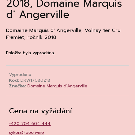
2018, Domaine Marquis
a
d' Angerville
j
í
t
Domaine Marquis d' Angerville, Volnay 1er Cru
Fremiet, ročník 2018
?
Položka byla vyprodána…
HLEDAT
Vyprodáno
Kód:
DRW17080218
Značka:
Domaine Marquis d'Angerville
D
o
p
Cena na vyžádání
o
r
+420 704 604 444
u
sykora@ooo.wine