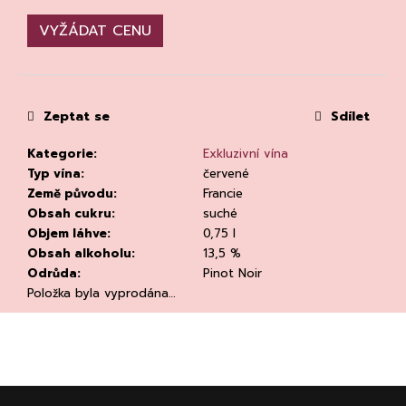
č
u
VYŽÁDAT CENU
j
e
m
e
Zeptat se
Sdílet
Kategorie
:
Exkluzivní vína
Typ vína
:
červené
Země původu
:
Francie
Obsah cukru
:
suché
Objem láhve
:
0,75 l
KVETNA
Obsah alkoholu
:
13,5 %
AURIGA
Odrůda
:
Pinot Noir
PINOT
NOIR/NEBBIOLO
Položka byla vyprodána…
502
Kč
Původně:
670
Kč
Z