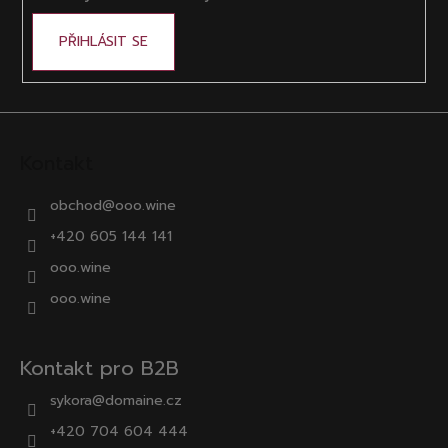
PŘIHLÁSIT SE
Kontakt
obchod
@
ooo.wine
+420 605 144 141
ooo.wine
ooo.wine
Kontakt pro B2B
sykora@domaine.cz
+420 704 604 444