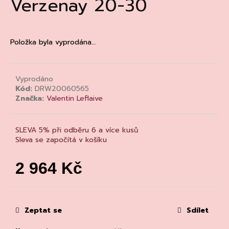
Verzenay 20-30
a
j
í
Položka byla vyprodána…
t
?
Vyprodáno
Kód:
DRW20060565
Značka:
Valentin Leflaive
HLEDAT
SLEVA 5% při odběru 6 a více kusů
Sleva se započítá v košíku
D
2 964 Kč
o
Měrná
p
cena:
o
r
Zeptat se
Sdílet
u