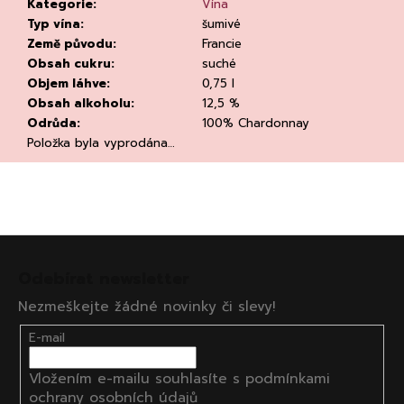
č
Kategorie
:
Vína
u
Typ vína
:
šumivé
j
Země původu
:
Francie
e
Obsah cukru
:
suché
m
Objem láhve
:
0,75 l
e
Obsah alkoholu
:
12,5 %
Odrůda
:
100% Chardonnay
Položka byla vyprodána…
Z
KVETNA
AURIGA
á
PINOT
Odebírat newsletter
p
NOIR/NEBBIOLO
Nezmeškejte žádné novinky či slevy!
a
502
Kč
t
E-mail
Původně:
í
670
Kč
Vložením e-mailu souhlasíte s
podmínkami
ochrany osobních údajů