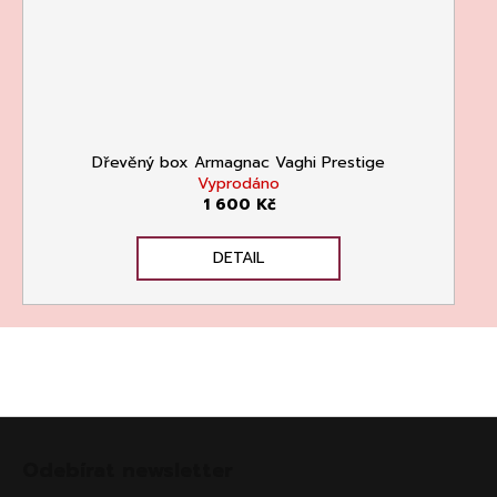
Dřevěný box Armagnac Vaghi Prestige
Vyprodáno
1 600 Kč
DETAIL
Z
á
Odebírat newsletter
p