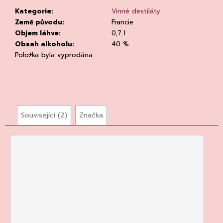
č
u
Kategorie
:
Vinné destiláty
j
Země původu
:
Francie
e
Objem láhve
:
0,7 l
m
Obsah alkoholu
:
40 %
e
Položka byla vyprodána…
Související (2)
Značka
ASOLO
PROSECCO
SUPERIORE
DOCG
BRUT,
MARTIGNAGO
253
Kč
Původně:
335