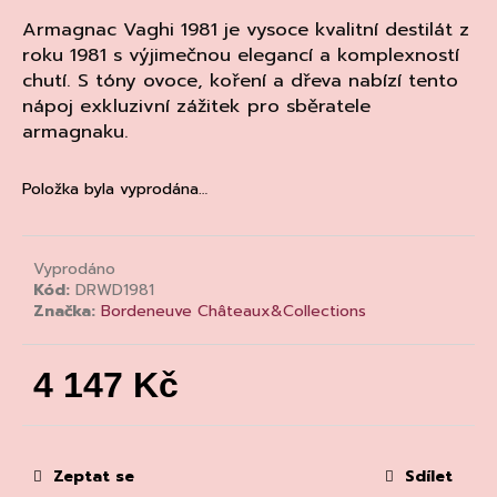
a
Armagnac Vaghi 1981 je vysoce kvalitní destilát z
j
roku 1981 s výjimečnou elegancí a komplexností
chutí. S tóny ovoce, koření a dřeva nabízí tento
í
nápoj exkluzivní zážitek pro sběratele
t
armagnaku.
?
Položka byla vyprodána…
HLEDAT
Vyprodáno
Kód:
DRWD1981
Značka:
Bordeneuve Châteaux&Collections
D
o
4 147 Kč
p
Měrná
o
cena:
r
u
Zeptat se
Sdílet