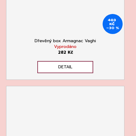
Kč
403
KČ
–30 %
Dřevěný box Armagnac Vaghi
Vyprodáno
282 Kč
DETAIL