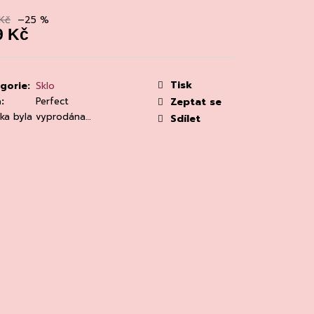
MAINE 'ALZIPRATU
Kč
–25 %
9 Kč
á
:
Tisk
gorie
:
Sklo
a
:
Perfect
Zeptat se
žka byla vyprodána…
Sdílet