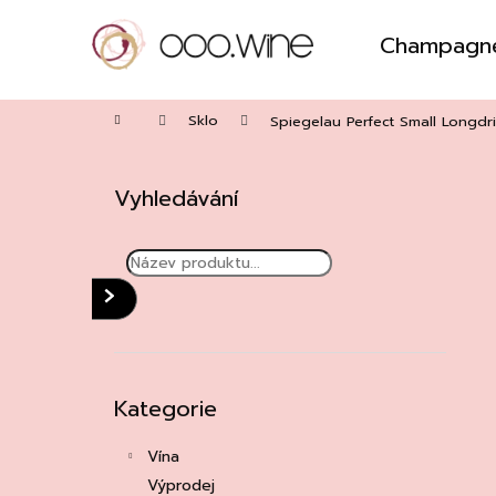
Přejít
na
Champagn
obsah
Zpět
do
Domů
obchodu
Sklo
Spiegelau Perfect Small Longdr
P
o
Vyhledávání
s
t
r
a
HLEDAT
n
n
í
Přeskočit
Kategorie
kategorie
p
a
Vína
n
Výprodej