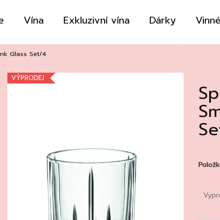
e
Vína
Exkluzivní vína
Dárky
Vinné
Co potřebujete najít?
ink Glass Set/4
VÝPRODEJ
Sp
HLEDAT
Sm
Se
Doporučujeme
Položk
Vypr