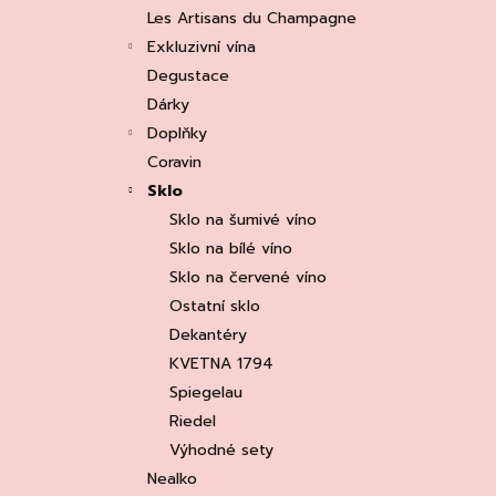
e
ASOLO PROSECCO SUPERIORE DOCG
Les Artisans du Champagne
BRUT, MARTIGNAGO
l
Exkluzivní vína
253 Kč
Původně:
335 Kč
Degustace
Dárky
Doplňky
Coravin
Sklo
Sklo na šumivé víno
Sklo na bílé víno
Sklo na červené víno
Ostatní sklo
Dekantéry
KVETNA 1794
Spiegelau
Riedel
Výhodné sety
Nealko