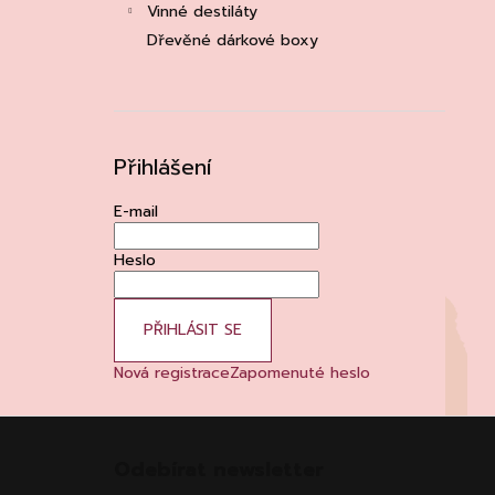
Vinné destiláty
Dřevěné dárkové boxy
Přihlášení
E-mail
Heslo
PŘIHLÁSIT SE
Nová registrace
Zapomenuté heslo
Z
á
Odebírat newsletter
p