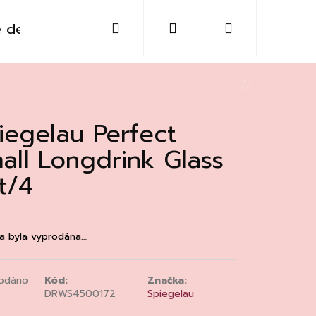
Hledat
Přihlášení
Nákupní
 destiláty
Sklo
Doplňky
Kontakt
košík
iegelau Perfect
all Longdrink Glass
t/4
a byla vyprodána…
odáno
Kód:
Značka:
Následující
DRWS4500172
Spiegelau