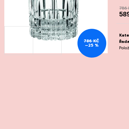
CHATELDON, VODA PERLIVÁ
DEGUSTACE DO
22.7.2026
786 
111 Kč
58
1 500 Kč
Měrn
cena
Kate
786 KČ
Řad
–25 %
Polo