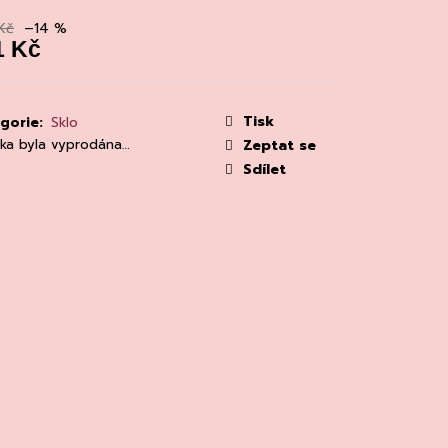
MAINE 'ALZIPRATU
Kč
–14 %
1 Kč
á
:
Tisk
gorie
:
Sklo
žka byla vyprodána…
Zeptat se
Sdílet