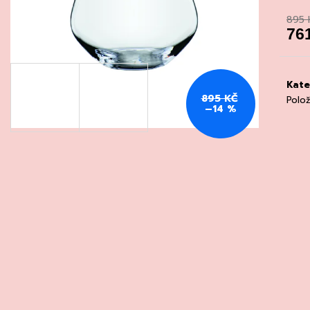
CHATELDON, VODA PERLIVÁ
DEGUSTACE DO
22.7.2026
895 
111 Kč
76
1 500 Kč
Měrn
cena
Kate
895 KČ
Polo
–14 %