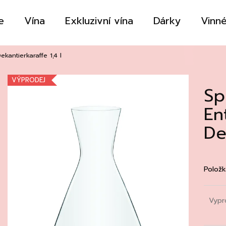
e
Vína
Exkluzivní vína
Dárky
Vinné
Co potřebujete najít?
kantierkaraffe 1,4 l
VÝPRODEJ
Sp
HLEDAT
En
De
Doporučujeme
Položk
Vypr