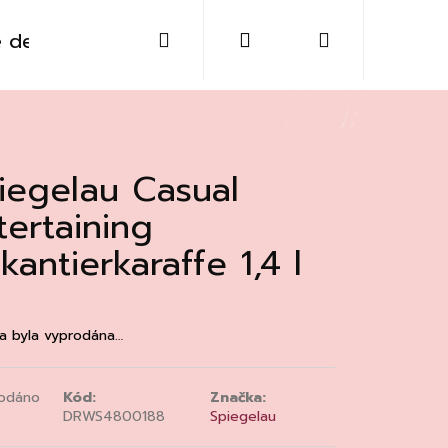
Hledat
Přihlášení
Nákupní
 destiláty
Sklo
Doplňky
Kontakt
košík
iegelau Casual
tertaining
kantierkaraffe 1,4 l
a byla vyprodána…
odáno
Kód:
Značka:
Následující
DRWS4800188
Spiegelau