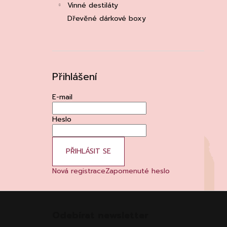
Vinné destiláty
Dřevěné dárkové boxy
Přihlášení
E-mail
Heslo
PŘIHLÁSIT SE
Nová registrace
Zapomenuté heslo
Z
á
Odebírat newsletter
p