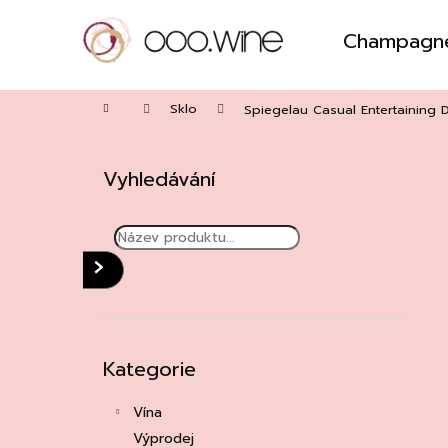
Přejít
na
Champagn
obsah
Zpět
do
Domů
obchodu
Sklo
Spiegelau Casual Entertaining De
P
o
Vyhledávání
s
t
r
a
HLEDAT
n
n
í
Přeskočit
Kategorie
kategorie
p
a
Vína
n
Výprodej