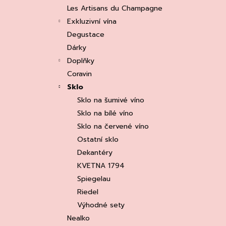
e
ASOLO PROSECCO SUPERIORE DOCG
Les Artisans du Champagne
BRUT, MARTIGNAGO
l
Exkluzivní vína
253 Kč
Původně:
335 Kč
Degustace
Dárky
Doplňky
Coravin
Sklo
Sklo na šumivé víno
Sklo na bílé víno
Sklo na červené víno
Ostatní sklo
Dekantéry
KVETNA 1794
Spiegelau
Riedel
Výhodné sety
Nealko