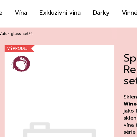
e
Vína
Exkluzivní vína
Dárky
Vinné
Co potřebujete najít?
ater glass set/4
VÝPRODEJ
Sp
HLEDAT
Re
se
Doporučujeme
Sklen
Wine
jako 
sklen
vína 
séri