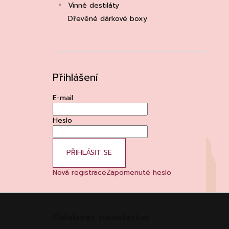
Vinné destiláty
Dřevěné dárkové boxy
Přihlášení
E-mail
Heslo
PŘIHLÁSIT SE
Nová registrace
Zapomenuté heslo
Z
á
Odebírat newsletter
p