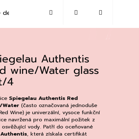
Hledat
Přihlášení
Nákupní
 destiláty
Sklo
Doplňky
Kontakt
košík
iegelau Authentis
d wine/Water glass
t/4
ice
Spiegelau Authentis Red
/Water
(často označovaná jednoduše
Red Wine) je univerzální, vysoce funkční
ice navržená pro maximální požitek z
Následující
i osvěžující vody. Patří do oceňované
e
Authentis
, která získala certifikát