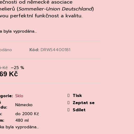
MAINE 'ALZIPRATU
mečnosti od německé asociace
elierů (
Sommelier-Union Deutschland
)
vou perfektní funkčnost a kvalitu.
a byla vyprodána…
odáno
Kód:
DRWS4400181
6 Kč
–25 %
069 Kč
á
:
Tisk
gorie
:
Sklo
ě
Zeptat se
Německo
odu
:
Sdílet
a
:
do 2000 Kč
em
:
480 ml
žka byla vyprodána…