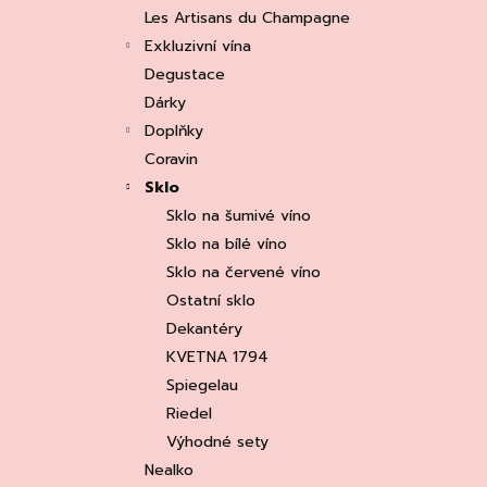
e
ASOLO PROSECCO SUPERIORE DOCG
Les Artisans du Champagne
BRUT, MARTIGNAGO
l
Exkluzivní vína
253 Kč
Původně:
335 Kč
Degustace
Dárky
Doplňky
Coravin
Sklo
Sklo na šumivé víno
Sklo na bílé víno
Sklo na červené víno
Ostatní sklo
Dekantéry
KVETNA 1794
Spiegelau
Riedel
Výhodné sety
Nealko