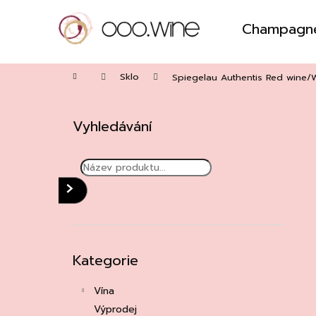
Přejít
na
Champagn
obsah
Zpět
do
Domů
obchodu
Sklo
Spiegelau Authentis Red wine/W
P
o
Vyhledávání
s
t
r
a
HLEDAT
n
n
í
Přeskočit
Kategorie
kategorie
p
a
Vína
n
Výprodej