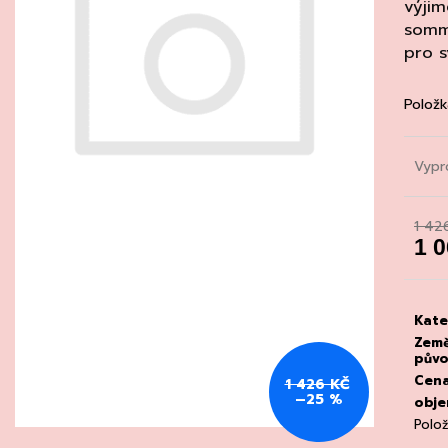
CHATELDON, VODA PERLIVÁ
DEGUSTACE DO
výji
22.7.2026
somm
111 Kč
1 500 Kč
pro s
Položk
Vypr
1 42
1 
Měrn
cena
Kate
Zem
pův
Cen
1 426 KČ
–25 %
obj
Polo