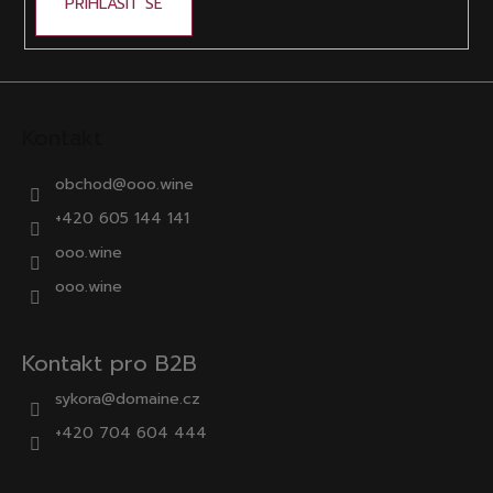
PŘIHLÁSIT SE
Kontakt
obchod
@
ooo.wine
+420 605 144 141
ooo.wine
ooo.wine
Kontakt pro B2B
sykora@domaine.cz
+420 704 604 444