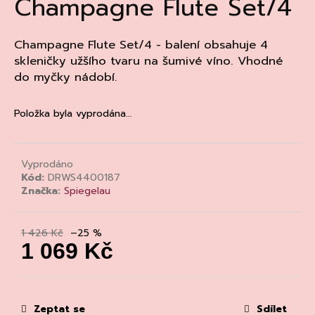
Champagne Flute Set/4
a
j
Champagne Flute Set/4 - balení obsahuje 4
í
skleničky užšího tvaru na šumivé víno. Vhodné
t
do myčky nádobí.
?
Položka byla vyprodána…
HLEDAT
Vyprodáno
Kód:
DRWS4400187
Značka:
Spiegelau
D
1 426 Kč
–25 %
o
1 069 Kč
p
Měrná
o
cena:
r
u
Zeptat se
Sdílet