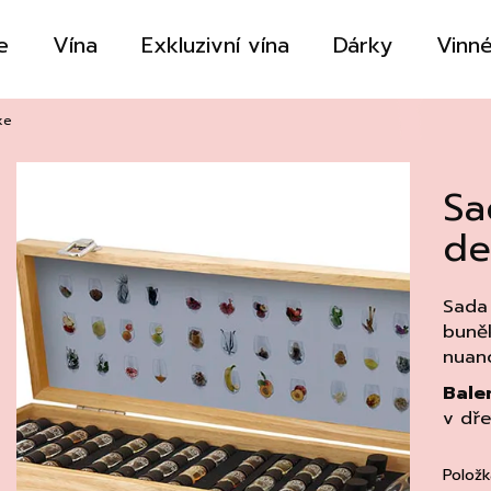
e
Vína
Exkluzivní vína
Dárky
Vinné
Co potřebujete najít?
xe
Sa
HLEDAT
de
Doporučujeme
Sada
buněk
nuanc
Balen
v dř
Položk