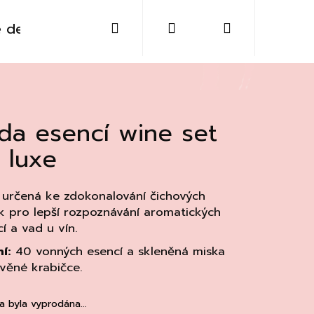
Hledat
Přihlášení
Nákupní
 destiláty
Sklo
Doplňky
Kontakt
košík
da esencí wine set
 luxe
 určená ke zdokonalování čichových
 pro lepší rozpoznávání aromatických
í a vad u vín.
í:
40 vonných esencí a skleněná miska
evěné krabičce.
Následující
a byla vyprodána…