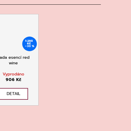
1 295
KČ
–30 %
ada esencí red
wine
Vyprodáno
906 Kč
DETAIL