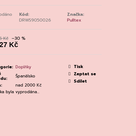
MAINE 'ALZIPRATU
odáno
Kód:
Značka:
DRWS9050026
Pulltex
5 Kč
–30 %
027 Kč
á
:
Tisk
gorie
:
Doplňky
ě
Zeptat se
Španělsko
odu
:
Sdílet
a
:
nad 2000 Kč
žka byla vyprodána…