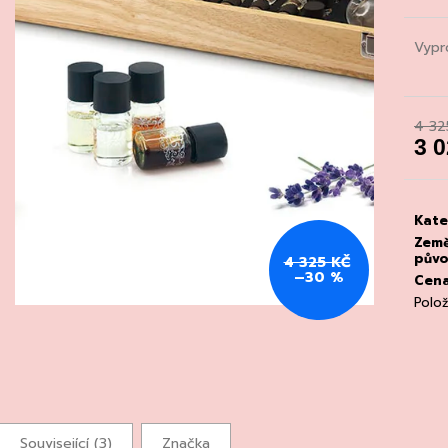
CHATELDON, VODA PERLIVÁ
DEGUSTACE DO
22.7.2026
111 Kč
Vypr
1 500 Kč
4 32
3 
Měrn
cena
Kate
Zem
pův
4 325 KČ
–30 %
Cen
Polo
Související (3)
Značka