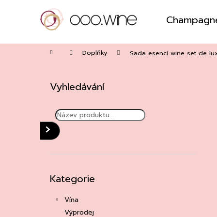
Přejít
na
Champagn
obsah
Zpět
do
Domů
obchodu
Doplňky
Sada esencí wine set de lu
P
o
Vyhledávání
s
t
r
a
HLEDAT
n
n
í
Přeskočit
Kategorie
kategorie
p
a
Vína
n
Výprodej