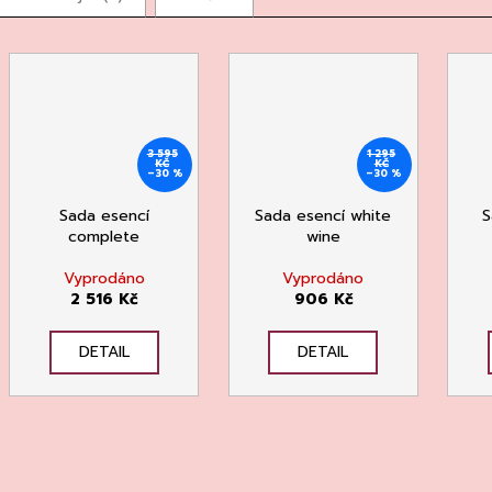
3 595
1 295
KČ
KČ
–30 %
–30 %
Sada esencí
Sada esencí white
S
complete
wine
Vyprodáno
Vyprodáno
2 516 Kč
906 Kč
DETAIL
DETAIL