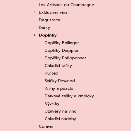
e
ASOLO PROSECCO SUPERIORE DOCG
Les Artisans du Champagne
BRUT, MARTIGNAGO
l
Exkluzivní vína
253 Kč
Původně:
335 Kč
Degustace
Dárky
Doplňky
Doplňky Bollinger
Doplňky Drappier
Doplňky Philipponnat
Chladící tašky
Pulltex
Svíčky Rewined
Knihy a puzzle
Dárkové tašky a krabičky
Vývrtky
Uzávěry na víno
Chladící nádoby
Coravin