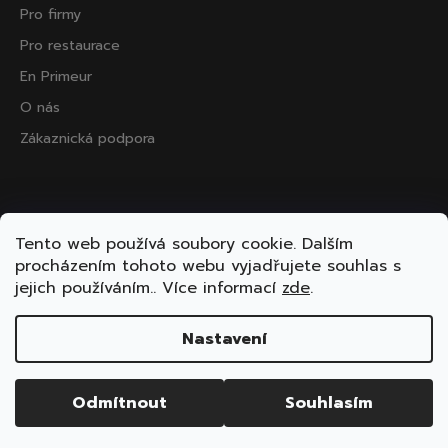
Pro firmy
Pro restaurace
En Primeur
O nás
Zákaznická podpora
Přijímáme online platby
Tento web používá soubory cookie. Dalším
procházením tohoto webu vyjadřujete souhlas s
jejich používáním.. Více informací
zde
.
Nastavení
Vytvořil Shoptet
Copyright 2026
ooo.wine
. Všechna práva vyhrazena.
Odmítnout
Souhlasím
Upravit nastavení cookies