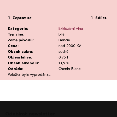
č
u
j
e
Zeptat se
Sdílet
m
e
Kategorie
:
Exkluzivní vína
Typ vína
:
bílé
Země původu
:
Francie
Cena
:
nad 2000 Kč
Obsah cukru
:
suché
Objem láhve
:
0,75 l
Obsah alkoholu
:
13,5 %
Odrůda
:
Chenin Blanc
ASOLO
Položka byla vyprodána…
PROSECCO
SUPERIORE
DOCG
BRUT,
MARTIGNAGO
253
Z
Kč
Původně:
á
Odebírat newsletter
335