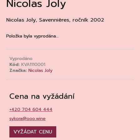
Nicolas Joly
a
j
Nicolas Joly, Savennières, ročník 2002
í
t
Položka byla vyprodána…
?
Vyprodáno
Kód:
KVA1110001
Značka:
Nicolas Joly
HLEDAT
Cena na vyžádání
D
o
+420 704 604 444
p
sykora@ooo.wine
o
r
VYŽÁDAT CENU
u