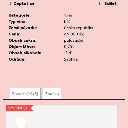
č
Zeptat se
Sdílet
u
j
Kategorie
:
Vína
e
Typ vína
:
bílé
m
Země původu
:
Česká republika
e
Cena
:
do 300 Kč
Obsah cukru
:
polosuché
Objem láhve
:
0,75 l
Obsah alkoholu
:
13 %
Odrůda
:
Saphira
DÁRKOVÁ
TAŠKA
NA
MAGNUM
Související (3)
Značka
LÁHEV
ČERNÁ
MAT
VÝPRODEJ
49
Kč
Původně: