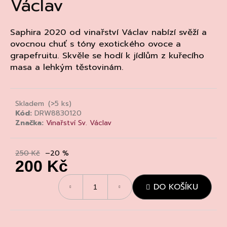
Václav
a
j
Saphira 2020 od vinařství Václav nabízí svěží a
í
ovocnou chuť s tóny exotického ovoce a
t
grapefruitu. Skvěle se hodí k jídlům z kuřecího
?
masa a lehkým těstovinám.
Skladem
(>5 ks)
Kód:
DRW8830120
HLEDAT
Značka:
Vinařství Sv. Václav
250 Kč
–20 %
D
200 Kč
o
Měrná
p
DO KOŠÍKU
cena:
o
r
u