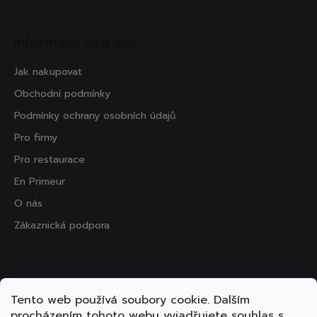
Informace pro vás
Jak nakupovat
Obchodní podmínky
Podmínky ochrany osobních údajů
Pro firmy
Pro restaurace
En Primeur
O nás
Zákaznická podpora
Přijímáme online platby
Tento web používá soubory cookie. Dalším
procházením tohoto webu vyjadřujete souhlas s