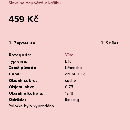
č
Sleva se započítá v košíku
u
j
459 Kč
e
m
Měrná
cena:
e
Zeptat se
Sdílet
Kategorie
:
Vína
Typ vína
:
bílé
Země původu
:
Německo
Cena
:
do 600 Kč
CHATELDON,
Obsah cukru
:
suché
VODA
Objem láhve
:
0,75 l
PERLIVÁ
Obsah alkoholu
:
12 %
111
Odrůda
:
Riesling
Kč
Položka byla vyprodána…