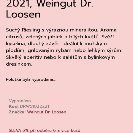
2021, Weingut Dr.
a
Loosen
j
í
t
Suchý Riesling s výraznou mineralitou. Aroma
citrusů, zelených jablek a bílých květů. Svěží
?
kyselina, dlouhý závěr. Ideální k mořským
plodům, grilovaným rybám nebo lehkým sýrům.
Skvělý aperitiv nebo k salátům s bylinkovým
dresinkem.
HLEDAT
Položka byla vyprodána…
D
o
Vyprodáno
Kód:
DRW51022221
p
Značka:
Weingut Dr. Loosen
o
r
u
SLEVA 5% při odběru 6 a více kusů