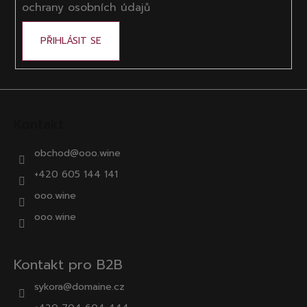
ochrany osobních údajů
PŘIHLÁSIT SE
Kontakt
obchod
@
ooo.wine
+420 605 144 141
ooo.wine
ooo.wine
Kontakt pro B2B
sykora@domaine.cz