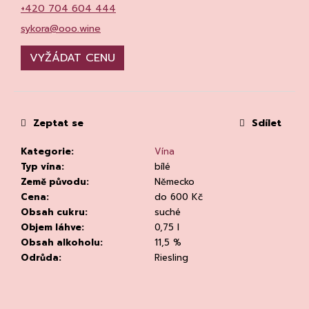
č
+420 704 604 444
u
sykora@ooo.wine
j
e
VYŽÁDAT CENU
m
e
Zeptat se
Sdílet
Kategorie
:
Vína
Typ vína
:
bílé
Země původu
:
Německo
KVETNA
Cena
:
do 600 Kč
AURIGA
PINOT
Obsah cukru
:
suché
NOIR/NEBBIOLO
Objem láhve
:
0,75 l
502
Obsah alkoholu
:
11,5 %
Kč
Odrůda
:
Riesling
Původně:
670
Kč