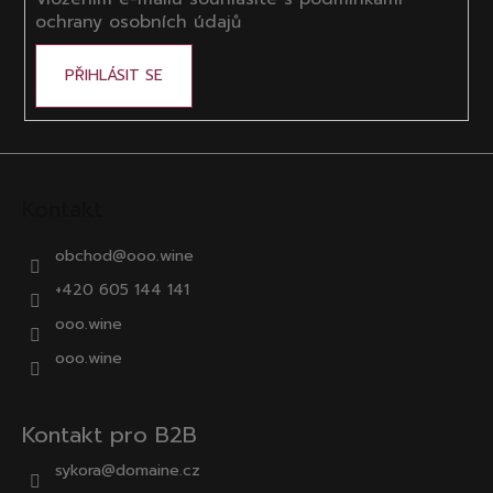
ochrany osobních údajů
PŘIHLÁSIT SE
Kontakt
obchod
@
ooo.wine
+420 605 144 141
ooo.wine
ooo.wine
Kontakt pro B2B
sykora@domaine.cz