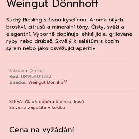
Weingut Dönnhoff
a
j
Suchý Riesling s živou kyselinou. Aroma bílých
í
broskví, citrusů a minerální tóny. Čistý, svěží a
t
elegantní. Výborně doplňuje lehká jídla, grilované
?
ryby nebo drůbež. Skvělý k salátům s kozím
sýrem nebo jako osvěžující aperitiv.
Skladem
(>5 ks)
HLEDAT
Kód:
DRW54011722
Značka:
Weingut Dönnhoff
D
SLEVA 5% při odběru 6 a více kusů
o
Sleva se započítá v košíku
p
o
r
Cena na vyžádání
u