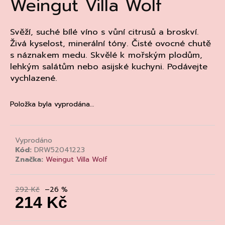
Weingut Villa Wolf
a
j
Svěží, suché bílé víno s vůní citrusů a broskví.
í
Živá kyselost, minerální tóny. Čisté ovocné chutě
t
s náznakem medu. Skvělé k mořským plodům,
?
lehkým salátům nebo asijské kuchyni. Podávejte
vychlazené.
Položka byla vyprodána…
HLEDAT
Vyprodáno
Kód:
DRW52041223
D
Značka:
Weingut Villa Wolf
o
p
292 Kč
–26 %
o
214 Kč
r
u
Měrná
cena: