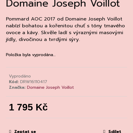
Domaine Joseph Voillot
a
j
Pommard AOC 2017 od Domaine Joseph Voillot
í
nabízí bohatou a kořenitou chuť s tóny tmavého
t
ovoce a kávy. Skvěle ladí s výraznými masovými
?
jídly, divočinou a tvrdými sýry.
Položka byla vyprodána…
HLEDAT
Vyprodáno
Kód:
DRW16110417
Značka:
Domaine Joseph Voillot
D
o
1 795 Kč
p
o
Měrná
r
cena:
u
Zeptat se
Sdílet