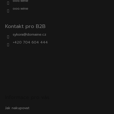
ooo.wine
ooo.wine
Kontakt pro B2B
sykora@domaine.cz
+420 704 604 444
Informace pro vás
Jak nakupovat