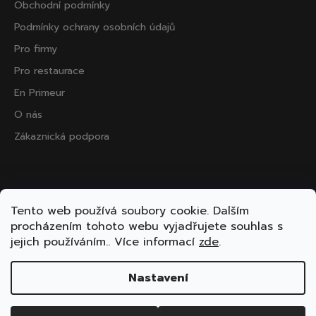
Obchodní podmínky
Podmínky ochrany osobních údajů
Pro firmy
Pro restaurace
En Primeur
O nás
Zákaznická podpora
Přijímáme online platby
Tento web používá soubory cookie. Dalším
procházením tohoto webu vyjadřujete souhlas s
jejich používáním.. Více informací
zde
.
Nastavení
Vytvořil Shoptet
Copyright 2026
ooo.wine
. Všechna práva vyhrazena.