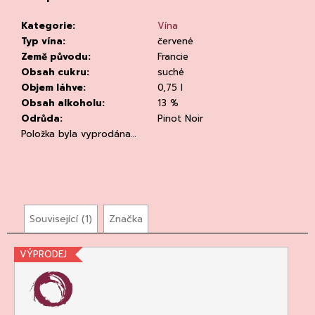
č
u
Kategorie
:
Vína
j
Typ vína
:
červené
e
Země původu
:
Francie
m
Obsah cukru
:
suché
e
Objem láhve
:
0,75 l
Obsah alkoholu
:
13 %
Odrůda
:
Pinot Noir
Položka byla vyprodána…
CHLADÍCÍ
TAŠKA
NA
Související (1)
Značka
VÍNO
CLEAR
VÝPRODEJ
94
Kč
Původně:
135
Kč