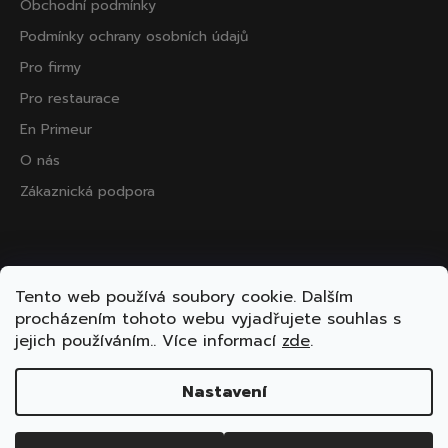
Obchodní podmínky
Podmínky ochrany osobních údajů
Pro firmy
Pro restaurace
En Primeur
O nás
Zákaznická podpora
Přijímáme online platby
Tento web používá soubory cookie. Dalším
procházením tohoto webu vyjadřujete souhlas s
jejich používáním.. Více informací
zde
.
Nastavení
Vytvořil Shoptet
Copyright 2026
ooo.wine
. Všechna práva vyhrazena.