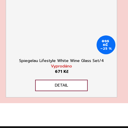
895
KČ
–25 %
Spiegelau Lifestyle White Wine Glass Set/4
Vyprodáno
671 Kč
DETAIL