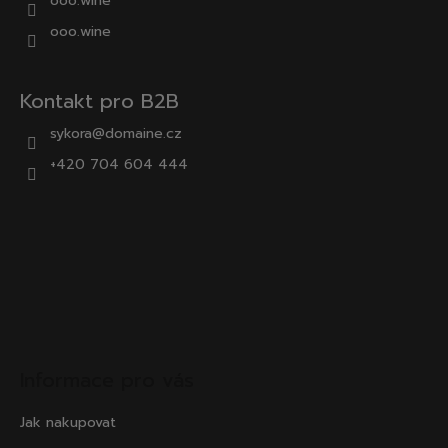
ooo.wine
ooo.wine
Kontakt pro B2B
sykora@domaine.cz
+420 704 604 444
Informace pro vás
Jak nakupovat