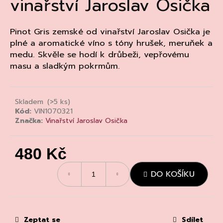
vinařství Jaroslav Osička
a
j
Pinot Gris zemské od vinařství Jaroslav Osička je
í
plné a aromatické víno s tóny hrušek, meruňek a
t
medu. Skvěle se hodí k drůbeži, vepřovému
?
masu a sladkým pokrmům.
Skladem
(>5 ks)
Kód:
VIN1070321
HLEDAT
Značka:
Vinařství Jaroslav Osička
480 Kč
D
Měrná
o
DO KOŠÍKU
cena:
p
o
r
u
Zeptat se
Sdílet