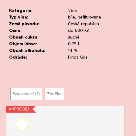
č
u
Kategorie
:
Vína
j
Typ vína
:
bílé, nefiltrované
e
Země původu
:
Česká republika
m
Cena
:
do 600 Kč
e
Obsah cukru
:
suché
Objem láhve
:
0,75 l
Obsah alkoholu
:
14 %
Odrůda
:
Pinot Gris
CHLADÍCÍ
TAŠKA
NA
Související (1)
Značka
VÍNO
CLEAR
VÝPRODEJ
94
Kč
Původně:
135
Kč