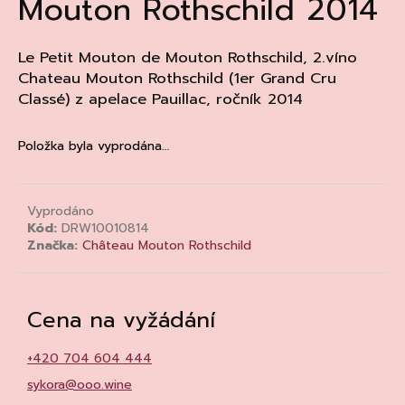
Mouton Rothschild 2014
a
j
Le Petit Mouton de Mouton Rothschild, 2.víno
í
Chateau Mouton Rothschild (1er Grand Cru
t
Classé) z apelace
Pauillac
, ročník 2014
?
Položka byla vyprodána…
HLEDAT
Vyprodáno
Kód:
DRW10010814
Značka:
Château Mouton Rothschild
D
o
Cena na vyžádání
p
o
+420 704 604 444
r
u
sykora@ooo.wine