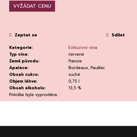
č
VYŽÁDAT CENU
u
j
e
m
e
Zeptat se
Sdílet
Kategorie
:
Exkluzivní vína
Typ vína
:
červené
Země původu
:
Francie
Apelace
:
Bordeaux, Pauillac
Obsah cukru
:
suché
Objem láhve
:
0,75 l
CHLADÍCÍ
TAŠKA
Obsah alkoholu
:
13,5 %
NA
Položka byla vyprodána…
VÍNO
CLEAR
94
Kč
Původně:
135
Z
Kč