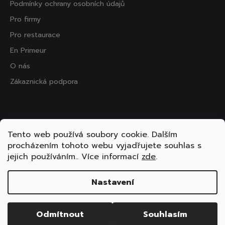
Podmínky ochrany osobních údajů
Pro firmy
Pro restaurace
En Primeur
O nás
Zákaznická podpora
Přijímáme online platby
Tento web používá soubory cookie. Dalším
procházením tohoto webu vyjadřujete souhlas s
jejich používáním.. Více informací
zde
.
Nastavení
Vytvořil Shoptet
Copyright 2026
ooo.wine
. Všechna práva vyhrazena.
Odmítnout
Souhlasím
Upravit nastavení cookies