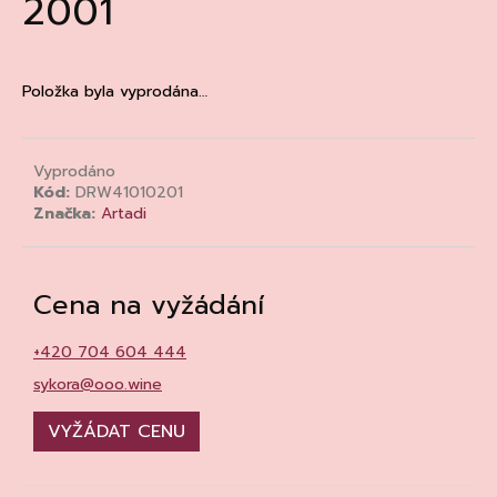
2001
a
j
í
Položka byla vyprodána…
t
?
Vyprodáno
Kód:
DRW41010201
Značka:
Artadi
HLEDAT
Cena na vyžádání
D
+420 704 604 444
o
sykora@ooo.wine
p
o
VYŽÁDAT CENU
r
u