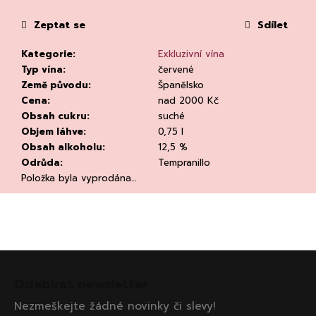
č
u
Zeptat se
Sdílet
j
e
Kategorie
:
Exkluzivní vína
m
Typ vína
:
červené
e
Země původu
:
Španělsko
Cena
:
nad 2000 Kč
Obsah cukru
:
suché
Objem láhve
:
0,75 l
Obsah alkoholu
:
12,5 %
Odrůda
:
Tempranillo
Položka byla vyprodána…
DEGUSTACE
DOMAINE
'ALZIPRATU
22.7.2026
1
Z
500
Kč
á
Odebírat newsletter
p
Nezmeškejte žádné novinky či slevy!
a