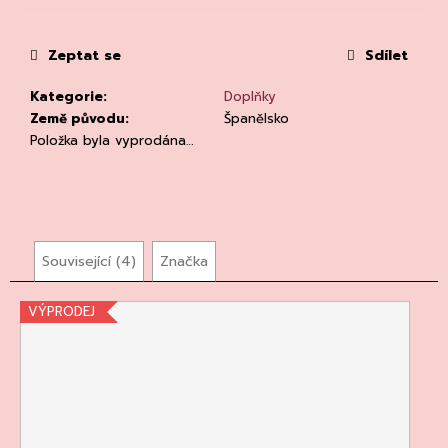
č
cena:
u
j
Zeptat se
Sdílet
e
m
Kategorie
:
Doplňky
e
Země původu
:
Španělsko
Položka byla vyprodána…
Související (4)
Značka
CHATELDON,
VODA
PERLIVÁ
VÝPRODEJ
111
Kč