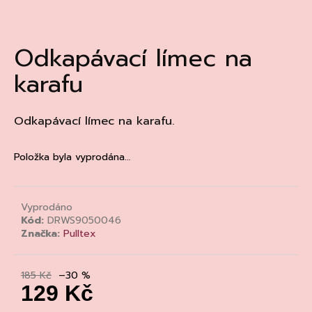
a
j
Odkapávací límec na
í
t
karafu
?
Odkapávací límec na karafu.
Položka byla vyprodána…
HLEDAT
Vyprodáno
D
Kód:
DRWS9050046
Značka:
Pulltex
o
p
o
185 Kč
–30 %
r
129 Kč
u
Měrná