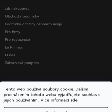
Jak nakupovat
Obchodní podmínky
Podmínky ochrany osobních údajů
Pro firmy
Pro restaurace
En Primeur
O nás
Zákaznická podpora
Přijímáme online platby
Tento web používá soubory cookie. Dalším
procházením tohoto webu vyjadřujete souhlas s
jejich používáním.. Více informací
zde
.