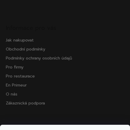
Informace pro vás
Jak nakupovat
Obchodní podmínky
Podmínky ochrany osobních údajů
Pro firmy
Pro restaurace
En Primeur
O nás
Zákaznická podpora
Přijímáme online platby