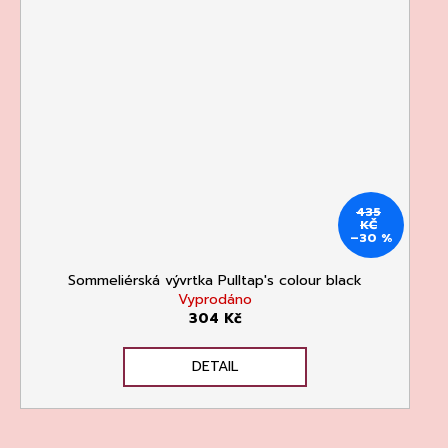
435
KČ
–30 %
Sommeliérská vývrtka Pulltap's colour black
Vyprodáno
304 Kč
DETAIL