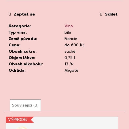
č
u
j
Zeptat se
Sdílet
e
m
Kategorie
:
Vína
e
Typ vína
:
bílé
Země původu
:
Francie
Cena
:
do 600 Kč
Obsah cukru
:
suché
Objem láhve
:
0,75 l
Obsah alkoholu
:
13 %
Odrůda
:
Aligoté
PROSECCO
DOC
EXTRA-
DRY,
CANTINE
TORRESELLA
Související (3)
255
Kč
VÝPRODEJ