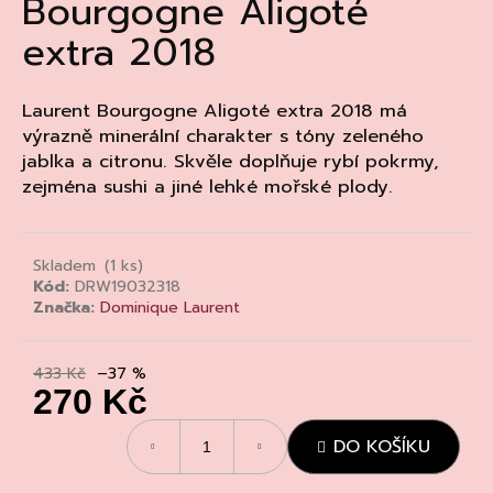
Bourgogne Aligoté
a
extra 2018
j
í
t
Laurent Bourgogne Aligoté extra 2018 má
výrazně minerální charakter s tóny zeleného
?
jablka a citronu. Skvěle doplňuje rybí pokrmy,
zejména sushi a jiné lehké mořské plody.
HLEDAT
Skladem
(1 ks)
Kód:
DRW19032318
Značka:
Dominique Laurent
D
o
433 Kč
–37 %
270 Kč
p
o
Měrná
r
DO KOŠÍKU
cena:
u