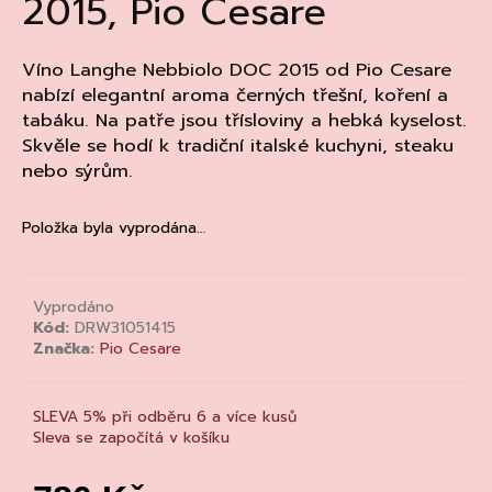
2015, Pio Cesare
a
j
Víno Langhe Nebbiolo DOC 2015 od Pio Cesare
í
nabízí elegantní aroma černých třešní, koření a
t
tabáku. Na patře jsou třísloviny a hebká kyselost.
?
Skvěle se hodí k tradiční italské kuchyni, steaku
nebo sýrům.
Položka byla vyprodána…
HLEDAT
Vyprodáno
Kód:
DRW31051415
D
Značka:
Pio Cesare
o
p
SLEVA 5% při odběru 6 a více kusů
o
Sleva se započítá v košíku
r
u