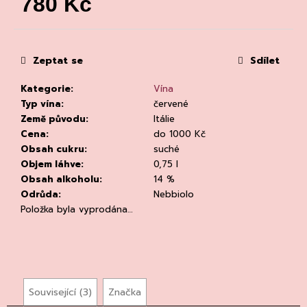
780 Kč
č
u
Měrná
j
cena:
e
m
Zeptat se
Sdílet
e
Kategorie
:
Vína
Typ vína
:
červené
Země původu
:
Itálie
Cena
:
do 1000 Kč
Obsah cukru
:
suché
Objem láhve
:
0,75 l
Obsah alkoholu
:
14 %
CHATELDON,
Odrůda
:
Nebbiolo
VODA
PERLIVÁ
Položka byla vyprodána…
111
Kč
Související (3)
Značka