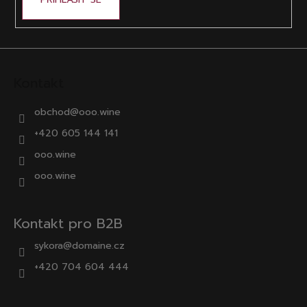
Kontakt
obchod
@
ooo.wine
+420 605 144 141
ooo.wine
ooo.wine
Kontakt pro B2B
sykora@domaine.cz
+420 704 604 444