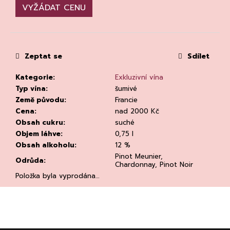
č
VYŽÁDAT CENU
u
j
e
m
e
Zeptat se
Sdílet
Kategorie
:
Exkluzivní vína
Typ vína
:
šumivé
Země původu
:
Francie
Cena
:
nad 2000 Kč
Obsah cukru
:
suché
Objem láhve
:
0,75 l
RIESLING
Obsah alkoholu
:
12 %
DRY
2023,
Pinot Meunier,
Odrůda
:
WEINGUT
Chardonnay, Pinot Noir
DR.
Položka byla vyprodána…
LOOSEN
DR.
LOOSEN
292
Kč