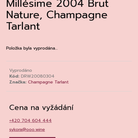
Millésime 2004 Brut
a
Nature, Champagne
j
Tarlant
í
t
?
Položka byla vyprodána…
Vyprodáno
HLEDAT
Kód:
DRW20080304
Značka:
Champagne Tarlant
D
o
Cena na vyžádání
p
o
+420 704 604 444
r
sykora@ooo.wine
u