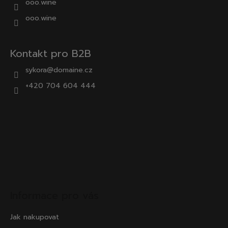
ooo.wine
ooo.wine
Kontakt pro B2B
sykora@domaine.cz
+420 704 604 444
Informace pro vás
Jak nakupovat