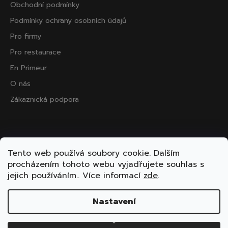
Obchodní podmínky
Podmínky ochrany osobních údajů
Pro firmy
Pro restaurace
En Primeur
O nás
Zákaznická podpora
Přijímáme online platby
Tento web používá soubory cookie. Dalším
procházením tohoto webu vyjadřujete souhlas s
jejich používáním.. Více informací
zde
.
Nastavení
Vytvořil Shoptet
Copyright 2026
ooo.wine
. Všechna práva vyhrazena.