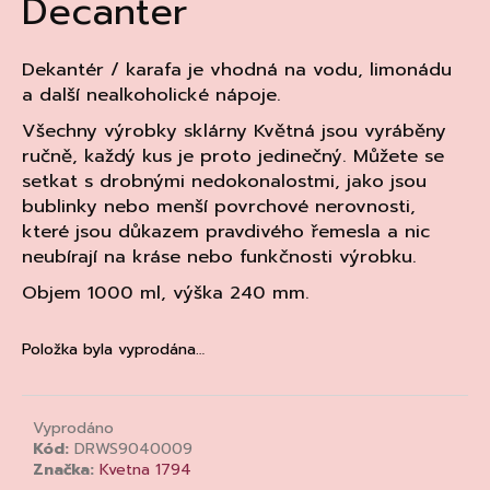
Decanter
a
j
Dekantér / karafa je vhodná na vodu, limonádu
í
a další nealkoholické nápoje.
t
Všechny výrobky sklárny Květná jsou vyráběny
?
ručně, každý kus je proto jedinečný. Můžete se
setkat s drobnými nedokonalostmi, jako jsou
bublinky nebo menší povrchové nerovnosti,
které jsou důkazem pravdivého řemesla a nic
HLEDAT
neubírají na kráse nebo funkčnosti výrobku.
Objem 1000 ml, výška 240 mm.
D
Položka byla vyprodána…
o
p
o
Vyprodáno
r
Kód:
DRWS9040009
u
Značka:
Kvetna 1794