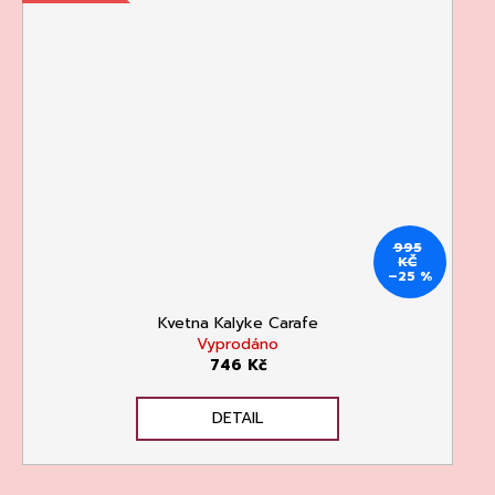
995
KČ
–25 %
Kvetna Kalyke Carafe
Vyprodáno
746 Kč
DETAIL