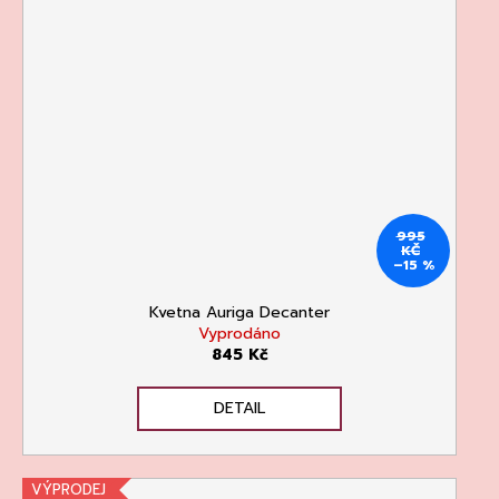
135
Kč
995
KČ
–15 %
Kvetna Auriga Decanter
Vyprodáno
845 Kč
DETAIL
VÝPRODEJ