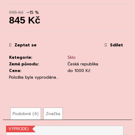
č
u
995 Kč
–15 %
j
845 Kč
e
m
Měrná
e
cena:
Zeptat se
Sdílet
Kategorie
:
Sklo
Země původu
:
Česká republika
Cena
:
do 1000 Kč
Položka byla vyprodána…
CHLADÍCÍ
TAŠKA
NA
VÍNO
PRO
BUSINNES
CLEAR
Podobné (4)
Značka
94
Kč
VÝPRODEJ
Původně: