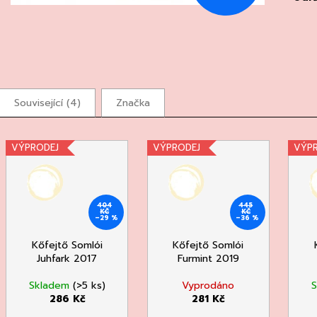
Související (4)
Značka
VÝPRODEJ
VÝPRODEJ
VÝP
404
445
KČ
KČ
–29 %
–36 %
Kőfejtő Somlói
Kőfejtő Somlói
Juhfark 2017
Furmint 2019
Skladem
(>5 ks)
Vyprodáno
286 Kč
281 Kč