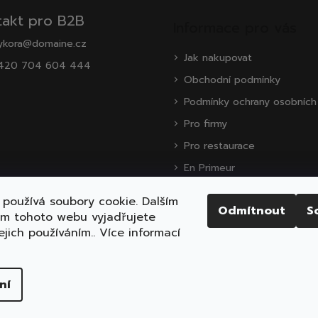
takt pro B2B
Informace pro vás
ykora@domaine.cz
Jak nakupovat
420 704 604 444
Obchodní podmínky
Podmínky ochrany osobních
Pro firmy
Pro restaurace
En Primeur
O nás
používá soubory cookie. Dalším
Odmítnout
S
Zákaznická podpora
ím tohoto webu vyjadřujete
ejich používáním.. Více informací
ena.
Upravit nastavení cookies
ní