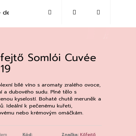
Hledat
Přihlášení
Nákupní
 destiláty
Sklo
Doplňky
Kontakt
košík
fejtő Somlói Cuvée
19
exní bílé víno s aromaty zralého ovoce,
í a dubového sudu. Plné tělo s
enou kyselostí. Bohaté chutě meruněk a
sů. Ideální k pečenému kuřeti,
ovému nebo krémovým omáčkám.
Následující
dem
Kód:
Značka:
Kőfejtő