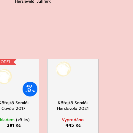
Hárslevelű, Juhfark
RODEJ
404
KČ
–30 %
Kőfejtő Somlói
Kőfejtő Somlói
Cuvée 2017
Harslevelu 2021
Skladem
(>5 ks)
Vyprodáno
281 Kč
445 Kč