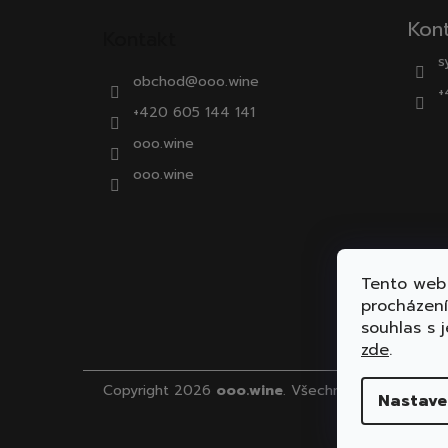
Kon
Kontakt
s
obchod
@
ooo.wine
+
+420 605 144 141
ooo.wine
ooo.wine
Tento web 
procházen
souhlas s j
zde
.
Copyright 2026
ooo.wine
. Všechna práva vyhraz
Nastave