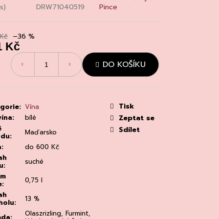
MAINE 'ALZIPRATU
s)
DRW71040519
Pince
Kč
–36 %
1 Kč
á
DO KOŠÍKU
:
Tisk
gorie
:
Vína
vína
:
bílé
Zeptat se
ě
Sdílet
Maďarsko
odu
:
a
:
do 600 Kč
ah
suché
u
:
em
0,75 l
e
:
ah
13 %
holu
:
Olaszrizling, Furmint,
ůda
: