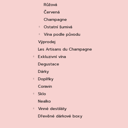
e
ASOLO PROSECCO SUPERIORE DOCG
Růžová
BRUT, MARTIGNAGO
l
Červená
253 Kč
Původně:
335 Kč
Champagne
Ostatní šumivá
Vína podle původu
Výprodej
Les Artisans du Champagne
Exkluzivní vína
Degustace
Dárky
Doplňky
Coravin
Sklo
Nealko
Vinné destiláty
Dřevěné dárkové boxy