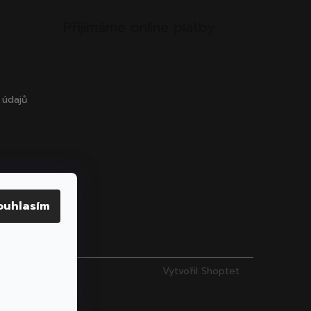
Přijímáme online platby
 údajů
ouhlasím
Vytvořil Shoptet