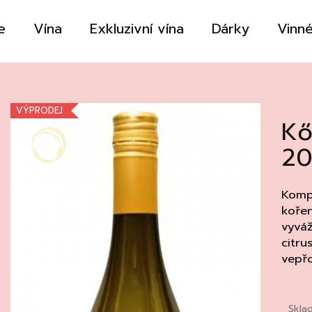
e
Vína
Exkluzivní vína
Dárky
Vinné
Co potřebujete najít?
VÝPRODEJ
Kő
HLEDAT
20
Doporučujeme
Kompl
kořen
vyváž
citru
vepř
Skla