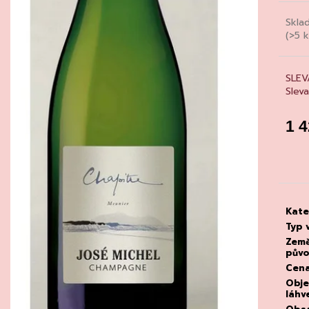
CHATELDON, VODA PERLIVÁ
DEGUSTACE DO
22.7.2026
111 Kč
Skla
1 500 Kč
(>5 k
SLEV
Slev
1 
Měrn
cena
Kate
Typ 
Zem
pův
Cen
Obj
láhv