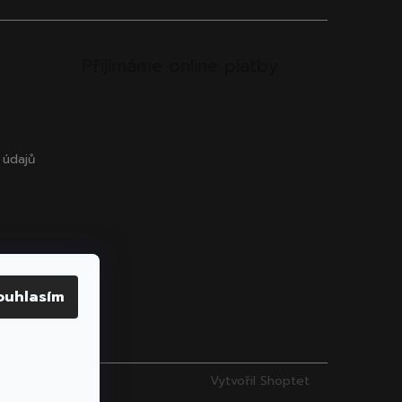
Přijímáme online platby
 údajů
ouhlasím
Vytvořil Shoptet