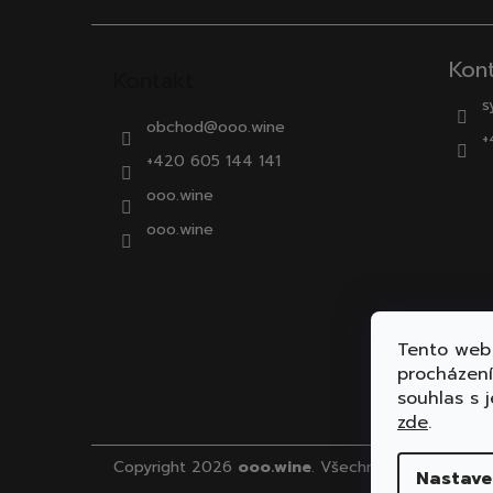
Kon
Kontakt
s
obchod
@
ooo.wine
+
+420 605 144 141
ooo.wine
ooo.wine
Tento web 
procházen
souhlas s j
zde
.
Copyright 2026
ooo.wine
. Všechna práva vyhraz
Nastave