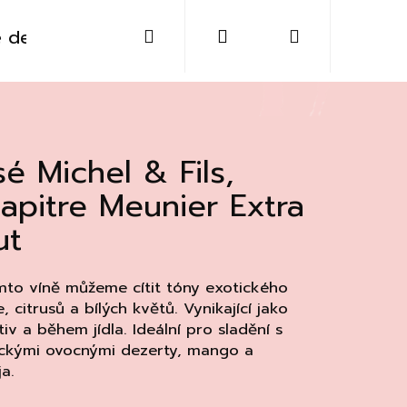
Hledat
Přihlášení
Nákupní
 destiláty
Sklo
Doplňky
Kontakt
košík
sé Michel & Fils,
apitre Meunier Extra
ut
mto víně můžeme cítit tóny exotického
, citrusů a bílých květů. Vynikající jako
tiv a během jídla. Ideální pro sladění s
ickými ovocnými dezerty, mango a
Následující
a.