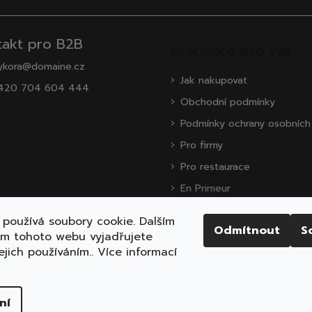
takt pro B2B
Informace pro vás
ykora@domaine.cz
Jak nakupovat
420 704 604 444
Obchodní podmínky
Podmínky ochrany osobních
Pro firmy
Pro restaurace
En Primeur
O nás
používá soubory cookie. Dalším
Odmítnout
S
Zákaznická podpora
ím tohoto webu vyjadřujete
ejich používáním.. Více informací
ena.
Upravit nastavení cookies
ní