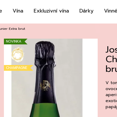
e
Vína
Exkluzivní vína
Dárky
Vinné
Co potřebujete najít?
unier Extra brut
NOVINKA
Jo
HLEDAT
Ch
br
CHAMPAGNE
Doporučujeme
V to
ovoce
aperi
exot
papáj