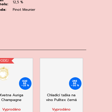
ah
12,5 %
holu
:
ůda
:
Pinot Meunier
RODEJ
620
295
KČ
KČ
–25 %
–30 %
Kvetna Auriga
Chladící taška na
Champagne
víno Pulltex černá
Vyprodáno
Vyprodáno