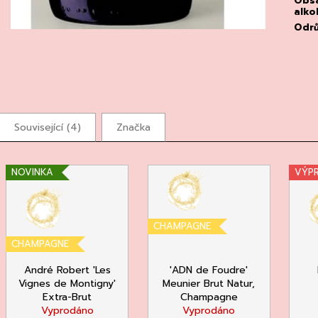
Obs
alko
Odr
Související (4)
Značka
NOVINKA
VÝP
CHAMPAGNE
CHAMPAGNE
André Robert 'Les
'ADN de Foudre'
Vignes de Montigny'
Meunier Brut Natur,
Extra-Brut
Champagne
Vyprodáno
Christophe Mignon
Vyprodáno