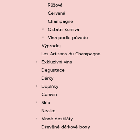
e
ASOLO PROSECCO SUPERIORE DOCG
Růžová
BRUT, MARTIGNAGO
l
Červená
253 Kč
Původně:
335 Kč
Champagne
Ostatní šumivá
Vína podle původu
Výprodej
Les Artisans du Champagne
Exkluzivní vína
Degustace
Dárky
Doplňky
Coravin
Sklo
Nealko
Vinné destiláty
Dřevěné dárkové boxy