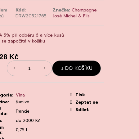
MAINE 'ALZIPRATU
dem
Kód:
Značka:
Champagne
s)
DRW20521765
José Michel & Fils
A 5% při odběru 6 a více kusů
a se započítá v košíku
428 Kč
á
DO KOŠÍKU
:
Tisk
gorie
:
Vína
vína
:
šumivé
Zeptat se
ě
Sdílet
Francie
odu
:
a
:
do 2000 Kč
em
0,75 l
e
: