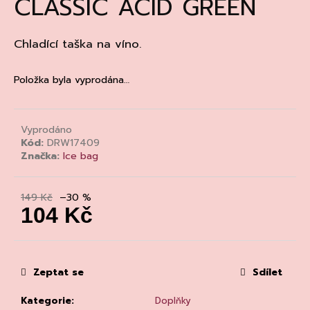
CLASSIC ACID GREEN
a
j
Chladící taška na víno.
í
t
Položka byla vyprodána…
?
Vyprodáno
Kód:
DRW17409
Značka:
Ice bag
HLEDAT
149 Kč
–30 %
104 Kč
D
Měrná
o
cena:
p
o
Zeptat se
Sdílet
r
u
Kategorie
:
Doplňky