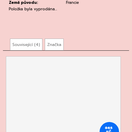
č
Země původu
:
Francie
u
Položka byla vyprodána…
j
e
m
e
Související (4)
Značka
PROSECCO
DOC
EXTRA-
DRY,
CANTINE
TORRESELLA
255
Kč
865
KČ