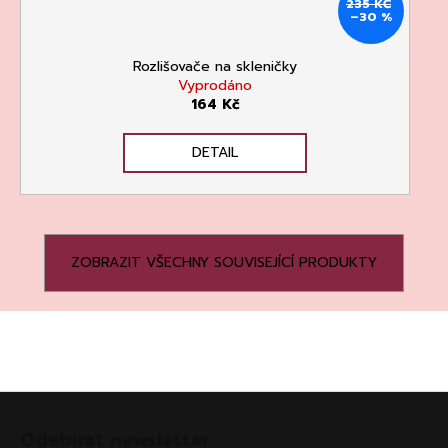
235 KČ
–30 %
Rozlišovače na skleničky
Vyprodáno
164 Kč
DETAIL
ZOBRAZIT VŠECHNY SOUVISEJÍCÍ PRODUKTY
Z
á
Odebírat newsletter