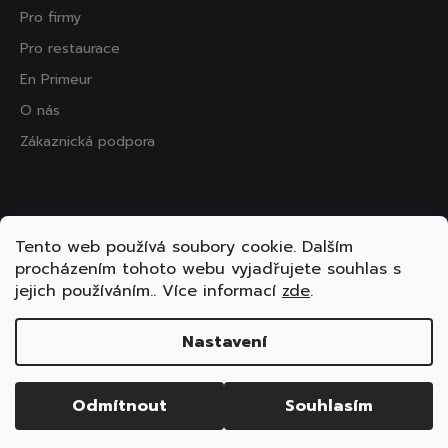
Pro firmy
Pro restaurace
En Primeur
O nás
Zákaznická podpora
Přijímáme online platby
Tento web používá soubory cookie. Dalším
procházením tohoto webu vyjadřujete souhlas s
jejich používáním.. Více informací
zde
.
Nastavení
Vytvořil Shoptet
Copyright 2026
ooo.wine
. Všechna práva vyhrazena.
Odmítnout
Souhlasím
Upravit nastavení cookies