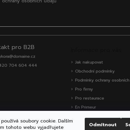
 ochrany osobních údajů
takt pro B2B
Informace pro vás
ykora@domaine.cz
Jak nakupovat
420 704 604 444
Obchodní podmínky
Podmínky ochrany osobních
Pro firmy
Pro restaurace
En Primeur
O nás
používá soubory cookie. Dalším
Odmítnout
S
Zákaznická podpora
ím tohoto webu vyjadřujete