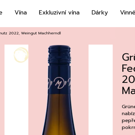
e
Vína
Exkluzivní vína
Dárky
Vinné
Co potřebujete najít?
llmutz 2022, Weingut Machherndl
Gr
HLEDAT
Fe
20
Doporučujeme
Ma
Grüne
nabíz
pepře
pokrm