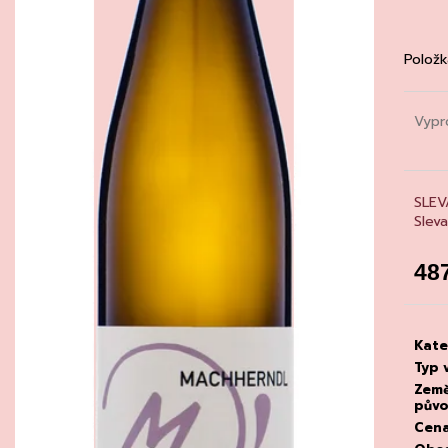
CHATELDON, VODA PERLIVÁ
DEGUSTACE DO
22.7.2026
111 Kč
1 500 Kč
Položk
Vypr
SLEV
Slev
48
Měrn
cena
Kate
Typ 
Zem
pův
Cen