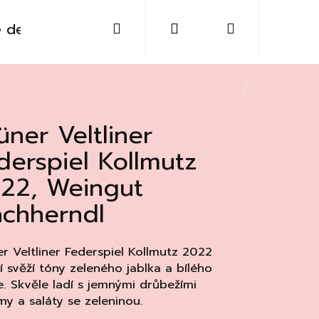
Hledat
Přihlášení
Nákupní
 destiláty
Sklo
Doplňky
Kontakt
košík
üner Veltliner
derspiel Kollmutz
22, Weingut
chherndl
r Veltliner Federspiel Kollmutz 2022
í svěží tóny zeleného jablka a bílého
. Skvěle ladí s jemnými drůbežími
Následující
y a saláty se zeleninou.