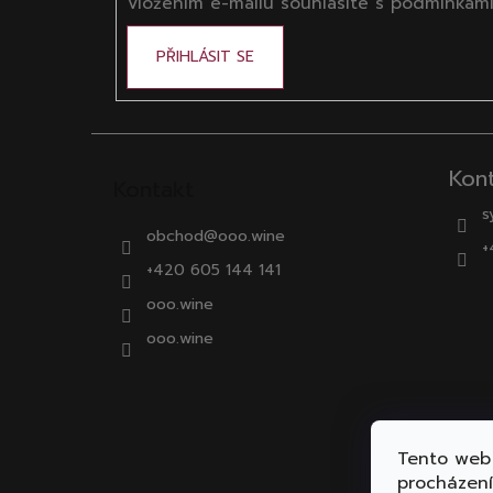
Vložením e-mailu souhlasíte s
podmínkami
PŘIHLÁSIT SE
Kon
Kontakt
s
obchod
@
ooo.wine
+
+420 605 144 141
ooo.wine
ooo.wine
Tento web 
procházen