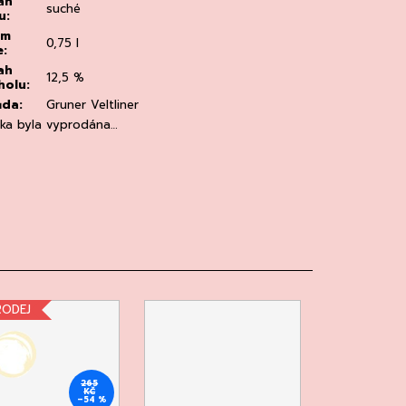
ah
suché
u
:
em
0,75 l
e
:
ah
12,5 %
holu
:
ůda
:
Gruner Veltliner
žka byla vyprodána…
RODEJ
265
KČ
–54 %