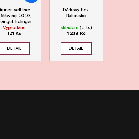
rüner Veltliner
Dárkový box
öttweig 2020,
Rakousko
eingut Edlinger
Vyprodáno
Skladem
(2 ks)
121 Kč
1 233 Kč
DETAIL
DETAIL