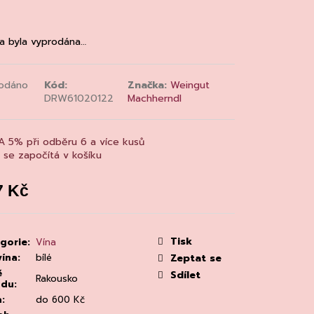
MAINE 'ALZIPRATU
a byla vyprodána…
odáno
Kód:
Značka:
Weingut
DRW61020122
Machherndl
A 5% při odběru 6 a více kusů
a se započítá v košíku
7 Kč
á
:
Tisk
gorie
:
Vína
vína
:
bílé
Zeptat se
ě
Sdílet
Rakousko
odu
:
a
:
do 600 Kč