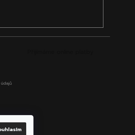
Přijímáme online platby
 údajů
ouhlasím