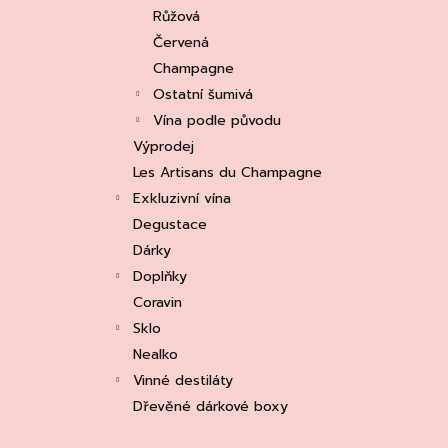
e
ASOLO PROSECCO SUPERIORE DOCG
Růžová
BRUT, MARTIGNAGO
l
Červená
253 Kč
Původně:
335 Kč
Champagne
Ostatní šumivá
Vína podle původu
Výprodej
Les Artisans du Champagne
Exkluzivní vína
Degustace
Dárky
Doplňky
Coravin
Sklo
Nealko
Vinné destiláty
Dřevěné dárkové boxy