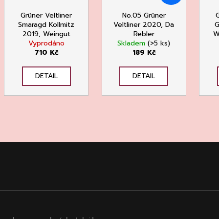
Grüner Veltliner
No.05 Grüner
G
Smaragd Kollmitz
Veltliner 2020, Da
G
2019, Weingut
Rebler
W
Machherndl
Vyprodáno
Skladem
(>5 ks)
710 Kč
189 Kč
DETAIL
DETAIL