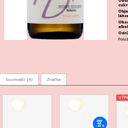
Obs
cukr
Obj
láhv
Obs
alko
Odr
Polo
Související (4)
Značka
VÝP
285
KČ
–33 %