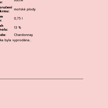
suché
u
:
ručení
mořské plody
okrmu
:
em
0,75 l
e
:
ah
13 %
holu
:
ůda
:
Chardonnay
žka byla vyprodána…