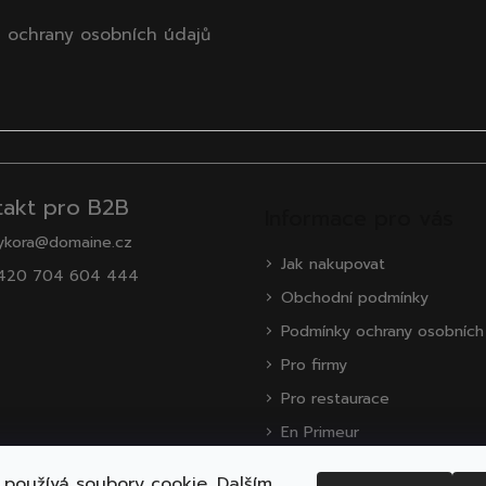
 ochrany osobních údajů
takt pro B2B
Informace pro vás
ykora@domaine.cz
Jak nakupovat
420 704 604 444
Obchodní podmínky
Podmínky ochrany osobních
Pro firmy
Pro restaurace
En Primeur
O nás
používá soubory cookie. Dalším