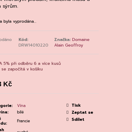
MAINE 'ALZIPRATU
m sýrům.
a byla vyprodána…
odáno
Kód:
Značka:
Domaine
DRW14010220
Alain Geoffroy
A 5% při odběru 6 a více kusů
a se započítá v košíku
3 Kč
á
:
Tisk
gorie
:
Vína
vína
:
bílé
Zeptat se
ě
Sdílet
Francie
odu
:
ah