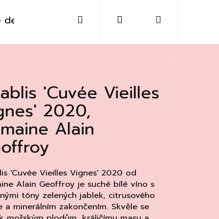
Hledat
Přihlášení
Nákupní
 destiláty
Sklo
Doplňky
Kontakt
košík
ablis 'Cuvée Vieilles
gnes' 2020,
maine Alain
offroy
is 'Cuvée Vieilles Vignes' 2020 od
ne Alain Geoffroy je suché bílé víno s
nými tóny zelených jablek, citrusového
Následující
 a minerálním zakončením. Skvěle se
 k mořským plodům, králičímu masu a