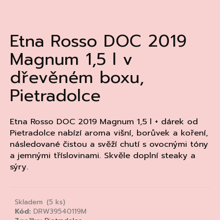
a
j
Etna Rosso DOC 2019
í
t
Magnum 1,5 l v
?
dřevěném boxu,
Pietradolce
HLEDAT
Etna Rosso DOC 2019 Magnum 1,5 l + dárek od
Pietradolce nabízí aroma višní, borůvek a koření,
následované čistou a svěží chutí s ovocnými tóny
a jemnými tříslovinami. Skvěle doplní steaky a
D
sýry.
o
p
o
r
Skladem
(5 ks)
u
Kód:
DRW39540119M