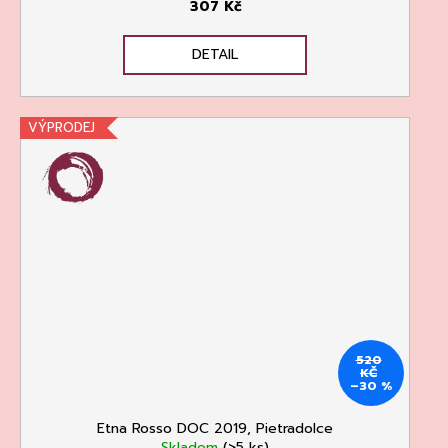
307 Kč
DETAIL
VÝPRODEJ
520
KČ
–30 %
Etna Rosso DOC 2019, Pietradolce
Skladem
(>5 ks)