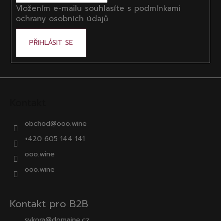
Vložením e-mailu souhlasíte s
podmínkami
ochrany osobních údajů
PŘIHLÁSIT SE
Kontakt
obchod
@
ooo.wine
+420 605 144 141
ooo.wine
ooo.wine
Kontakt pro B2B
sykora@domaine.cz