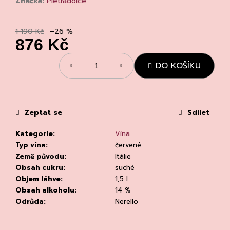
č
Značka:
Pietradolce
u
j
1 190 Kč
–26 %
e
876 Kč
m
e
Měrná
DO KOŠÍKU
cena:
Zeptat se
Sdílet
Kategorie
:
Vína
KVETNA
Typ vína
:
červené
AURIGA
PINOT
Země původu
:
Itálie
NOIR/NEBBIOLO
Obsah cukru
:
suché
502
Objem láhve
:
1,5 l
Kč
Obsah alkoholu
:
14 %
Původně:
Odrůda
:
Nerello
670
Kč