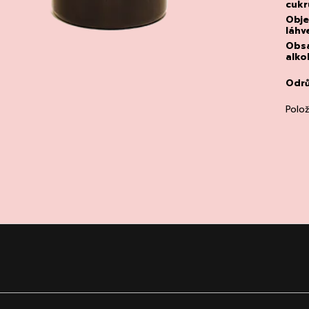
cukr
Obj
láhv
Obs
alko
Odr
Polo