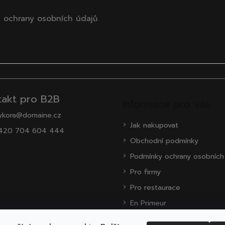
 ochrany osobních údajů
takt pro B2B
Informace pro vás
ykora@domaine.cz
Jak nakupovat
420 704 604 444
Obchodní podmínky
Podmínky ochrany osobních
Pro firmy
Pro restaurace
En Primeur
O nás