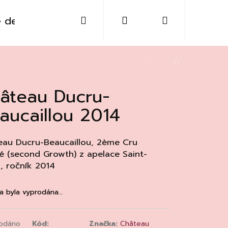
Hledat
Přihlášení
Nákupní
 destiláty
Sklo
Doplňky
Kontakt
košík
âteau Ducru-
aucaillou 2014
au Ducru-Beaucaillou,
2ème Cru
é
(second Growth) z apelace Saint-
n, ročník 2014
a byla vyprodána…
Následující
odáno
Kód:
Značka:
Château