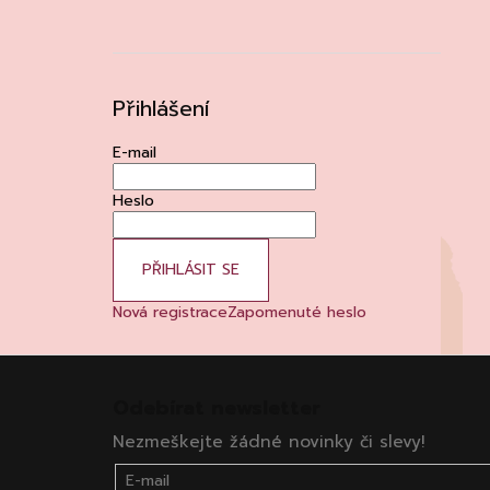
Přihlášení
E-mail
Heslo
PŘIHLÁSIT SE
Nová registrace
Zapomenuté heslo
Z
á
Odebírat newsletter
p
Nezmeškejte žádné novinky či slevy!
a
t
E-mail