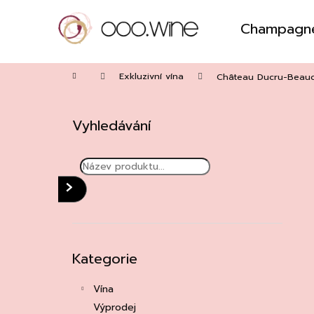
Přejít
na
Champagn
obsah
Zpět
do
Domů
obchodu
Exkluzivní vína
Château Ducru-Beauc
P
o
Vyhledávání
s
t
r
a
HLEDAT
n
n
í
Přeskočit
Kategorie
kategorie
p
a
Vína
n
Výprodej