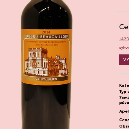
CHATELDON, VODA PERLIVÁ
DEGUSTACE DO
22.7.2026
111 Kč
1 500 Kč
Ce
+42
syko
VY
Kate
Typ 
Zem
pův
Apel
Cen
Obs