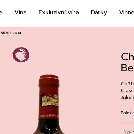
e
Vína
Exkluzivní vína
Dárky
Vinné
Co potřebujete najít?
aillou 2014
Ch
HLEDAT
Be
Doporučujeme
Châte
Class
Julie
Položk
Vypr