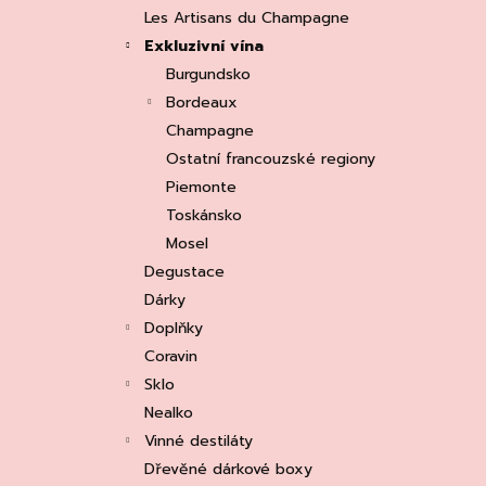
e
ASOLO PROSECCO SUPERIORE DOCG
Les Artisans du Champagne
BRUT, MARTIGNAGO
l
Exkluzivní vína
253 Kč
Původně:
335 Kč
Burgundsko
Bordeaux
Champagne
Ostatní francouzské regiony
Piemonte
Toskánsko
Mosel
Degustace
Dárky
Doplňky
Coravin
Sklo
Nealko
Vinné destiláty
Dřevěné dárkové boxy