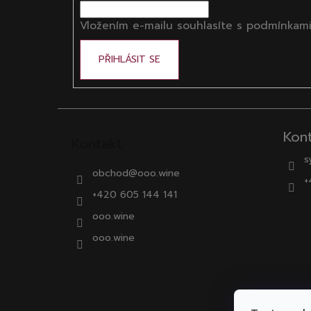
í
Vložením e-mailu souhlasíte s
podmínkami
PŘIHLÁSIT SE
Kon
Kontakt
s
obchod
@
ooo.wine
+
+420 605 144 141
ooo.wine
ooo.wine