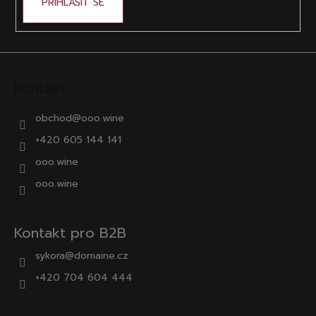
PŘIHLÁSIT SE
Kontakt
obchod
@
ooo.wine
+420 605 144 141
ooo.wine
ooo.wine
Kontakt pro B2B
sykora@domaine.cz
+420 704 604 444