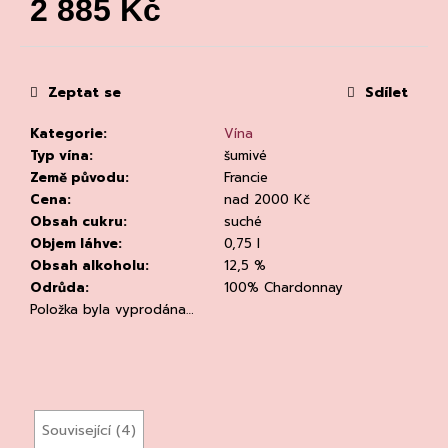
č
2 885 Kč
u
Měrná
j
cena:
e
m
Zeptat se
Sdílet
e
Kategorie
:
Vína
Typ vína
:
šumivé
Země původu
:
Francie
Cena
:
nad 2000 Kč
Obsah cukru
:
suché
Objem láhve
:
0,75 l
Obsah alkoholu
:
12,5 %
CHLADÍCÍ
TAŠKA
Odrůda
:
100% Chardonnay
NA
Položka byla vyprodána…
VÍNO
CLEAR
94
Kč
Původně:
135
Související (4)
Kč