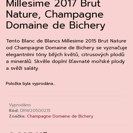
Millesime 2017 Brut
a
Nature, Champagne
j
Domaine de Bichery
í
t
?
Tento Blanc de Blancs Millesime 2015 Brut Nature
od Champagne Domaine de Bichery se vyznačuje
elegantními tóny bílých květů, citrusových plodů
a minerálů. Skvěle doplní šťavnaté mořské plody
a svěží saláty.
HLEDAT
Položka byla vyprodána…
D
o
Vyprodáno
p
Kód:
DRW20500215
o
Značka:
Champagne Domaine de Bichery
r
u