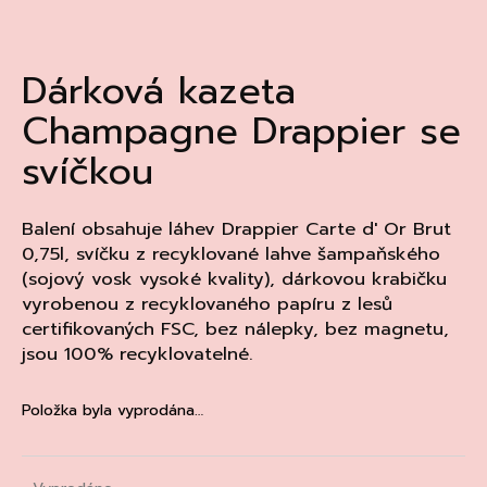
a
j
Dárková kazeta
í
t
Champagne Drappier se
?
svíčkou
Balení obsahuje láhev Drappier Carte d' Or Brut
0,75l, svíčku z recyklované lahve šampaňského
HLEDAT
(sojový vosk vysoké kvality), dárkovou krabičku
vyrobenou z recyklovaného papíru z lesů
certifikovaných FSC, bez nálepky, bez magnetu,
D
jsou 100% recyklovatelné.
o
p
Položka byla vyprodána…
o
r
u