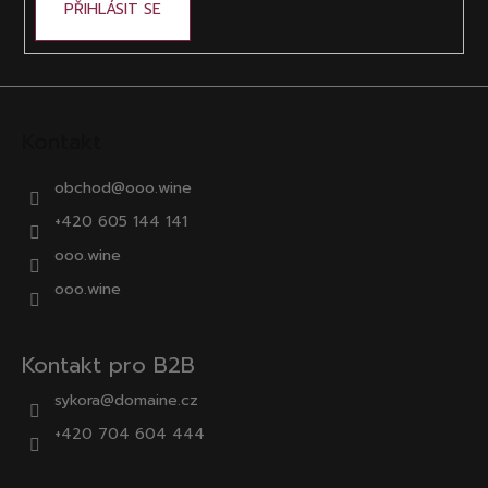
PŘIHLÁSIT SE
Kontakt
obchod
@
ooo.wine
+420 605 144 141
ooo.wine
ooo.wine
Kontakt pro B2B
sykora@domaine.cz
+420 704 604 444