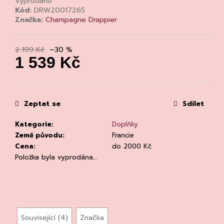
č
Vyprodáno
Kód:
DRW20017265
u
Značka:
Champagne Drappier
j
e
m
2 199 Kč
–30 %
e
1 539 Kč
Měrná
cena:
Zeptat se
Sdílet
Kategorie
:
Doplňky
PROSECCO
Země původu
:
Francie
DOC
Cena
:
do 2000 Kč
EXTRA-
Položka byla vyprodána…
DRY,
CANTINE
TORRESELLA
255
Kč
Související (4)
Značka