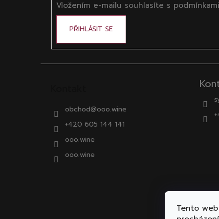
Vložením e-mailu souhlasíte s
podmínkami
PŘIHLÁSIT SE
Kon
Kontakt
s
obchod
@
ooo.wine
+
+420 605 144 141
ooo.wine
ooo.wine
Tento web 