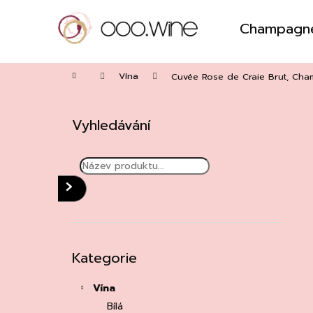
Přejít
na
Champagn
obsah
Zpět
do
Domů
obchodu
Vína
Cuvée Rose de Craie Brut, Cha
P
o
Vyhledávání
s
t
r
a
HLEDAT
n
n
í
Přeskočit
Kategorie
kategorie
p
a
Vína
n
Bílá