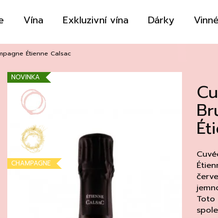
e
Vína
Exkluzivní vína
Dárky
Vinné
Co potřebujete najít?
mpagne Étienne Calsac
NOVINKA
Cu
HLEDAT
Br
Ét
Doporučujeme
Cuvé
CHAMPAGNE
Étien
červe
jemno
Toto
spole