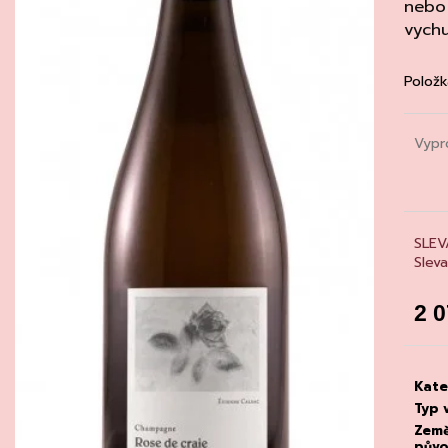
CHATELDON, VODA PERLIVÁ
DEGUSTACE DO
nebo 
22.7.2026
vychu
111 Kč
1 500 Kč
Položk
Vypr
SLEV
Slev
2 
Měrn
cena
Kate
Typ 
Zem
pův