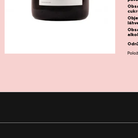
Obs
cukr
Obj
láhv
Obs
alko
Odr
Polo