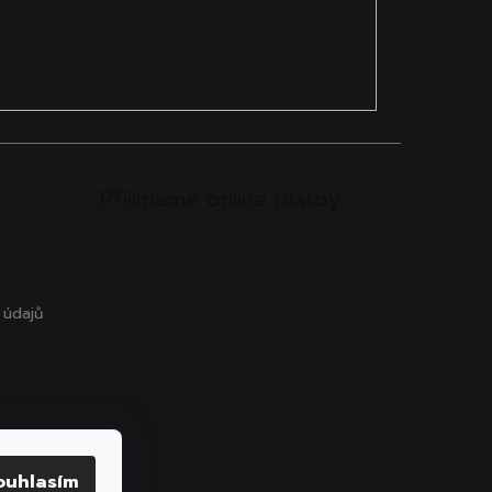
Přijímáme online platby
 údajů
ouhlasím