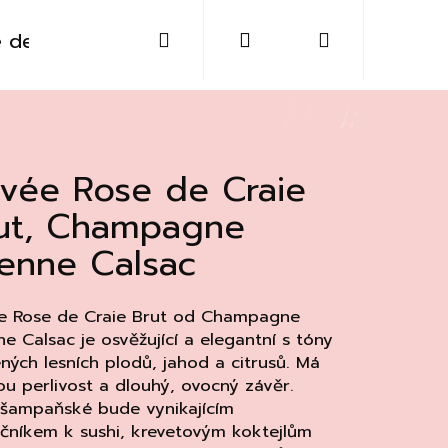
Hledat
Přihlášení
Nákupní
 destiláty
Sklo
Doplňky
Kontakt
košík
vée Rose de Craie
ut, Champagne
ienne Calsac
e Rose de Craie Brut od Champagne
ne Calsac je osvěžující a elegantní s tóny
ných lesních plodů, jahod a citrusů. Má
u perlivost a dlouhý, ovocný závěr.
Následující
 šampaňské bude vynikajícím
čníkem k sushi, krevetovým koktejlům