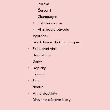
e
ASOLO PROSECCO SUPERIORE DOCG
Růžová
BRUT, MARTIGNAGO
l
Červená
253 Kč
Původně:
335 Kč
Champagne
Ostatní šumivá
Vína podle původu
Výprodej
Les Artisans du Champagne
Exkluzivní vína
Degustace
Dárky
Doplňky
Coravin
Sklo
Nealko
Vinné destiláty
Dřevěné dárkové boxy