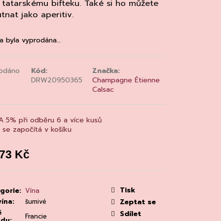
MAINE 'ALZIPRATU
tatarskému bifteku. Také si ho můžete
tnat jako aperitiv.
a byla vyprodána…
odáno
Kód:
Značka:
DRW20950365
Champagne Étienne
Calsac
A 5% při odběru 6 a více kusů
a se započítá v košíku
073 Kč
á
:
Tisk
gorie
:
Vína
vína
:
šumivé
Zeptat se
ě
Sdílet
Francie
odu
: