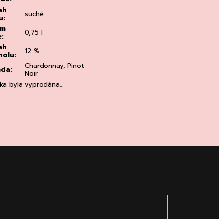
ah
suché
u
:
em
0,75 l
e
:
ah
12 %
holu
:
Chardonnay, Pinot
ůda
:
Noir
žka byla vyprodána…