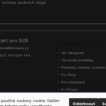
 ochrany osobních údajů
takt pro B2B
Informace pro vás
ykora@domaine.cz
Jak nakupovat
420 704 604 444
Obchodní podmínky
Podmínky ochrany osobních
Pro firmy
Pro restaurace
En Primeur
O nás
používá soubory cookie. Dalším
Odmítnout
S
Zákaznická podpora