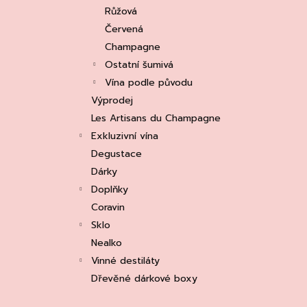
e
ASOLO PROSECCO SUPERIORE DOCG
Růžová
BRUT, MARTIGNAGO
l
Červená
253 Kč
Původně:
335 Kč
Champagne
Ostatní šumivá
Vína podle původu
Výprodej
Les Artisans du Champagne
Exkluzivní vína
Degustace
Dárky
Doplňky
Coravin
Sklo
Nealko
Vinné destiláty
Dřevěné dárkové boxy