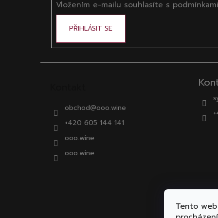
Vložením e-mailu souhlasíte s
podmínkami
PŘIHLÁSIT SE
Kon
Kontakt
s
obchod
@
ooo.wine
+
+420 605 144 141
ooo.wine
ooo.wine
Tento web 
procházen