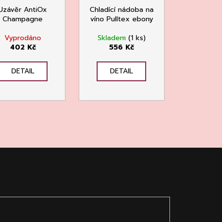
Uzávěr AntiOx
Chladící nádoba na
Champagne
víno Pulltex ebony
Vyprodáno
Skladem
(1 ks)
402 Kč
556 Kč
DETAIL
DETAIL