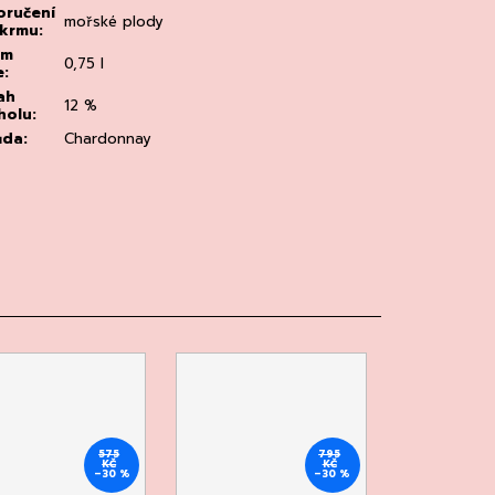
ručení
mořské plody
okrmu
:
em
0,75 l
e
:
ah
12 %
holu
:
ůda
:
Chardonnay
575
795
KČ
KČ
–30 %
–30 %