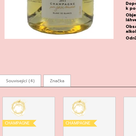
Dopo
k p
Obj
láhv
Obs
alko
Odr
Související (4)
Značka
CHAMPAGNE
CHAMPAGNE