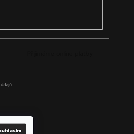
Přijímáme online platby
 údajů
ouhlasím