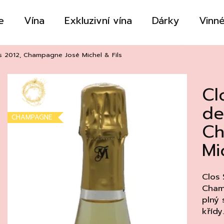
e
Vína
Exkluzivní vína
Dárky
Vinné
Co potřebujete najít?
cs 2012, Champagne José Michel & Fils
Cl
HLEDAT
de
CHAMPAGNE
Ch
Doporučujeme
Mi
Clos 
Champ
plný 
křídy