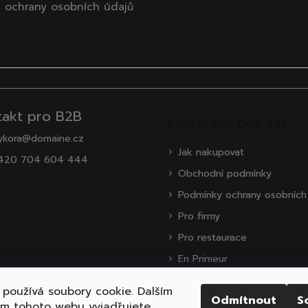
 ochrany osobních údajů
takt pro B2B
Informace pro vás
ykora@domaine.cz
Jak nakupovat
420 704 604 444
Obchodní podmínky
Podmínky ochrany osobních
Pro firmy
Pro restaurace
En Primeur
O nás
používá soubory cookie. Dalším
Odmítnout
S
Zákaznická podpora
ím tohoto webu vyjadřujete