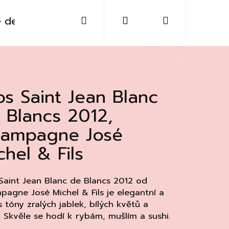
Hledat
Přihlášení
Nákupní
 destiláty
Sklo
Doplňky
Kontakt
košík
os Saint Jean Blanc
 Blancs 2012,
ampagne José
chel & Fils
Saint Jean Blanc de Blancs 2012 od
agne José Michel & Fils je elegantní a
s tóny zralých jablek, bílých květů a
Následující
. Skvěle se hodí k rybám, mušlím a sushi.