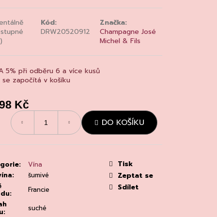
MAINE 'ALZIPRATU
ntálně
Kód:
Značka:
stupné
DRW20520912
Champagne José
)
Michel & Fils
A 5% při odběru 6 a více kusů
a se započítá v košíku
198 Kč
á
DO KOŠÍKU
:
Tisk
gorie
:
Vína
vína
:
šumivé
Zeptat se
ě
Sdílet
Francie
odu
:
ah
suché
u
: