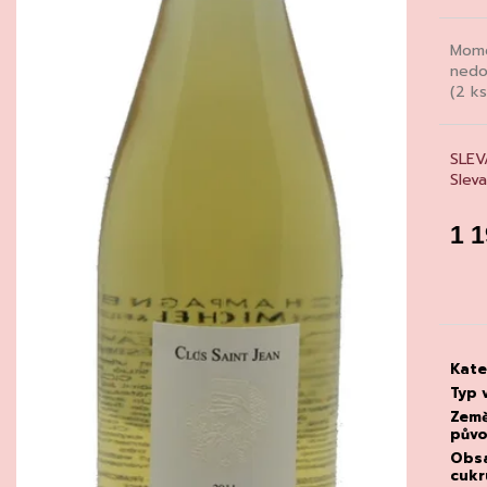
CHATELDON, VODA PERLIVÁ
DEGUSTACE DO
22.7.2026
111 Kč
Mome
1 500 Kč
nedo
(2 ks
SLEV
Slev
1 
Měrn
cena
Kate
Typ 
Zem
pův
Obs
cukr