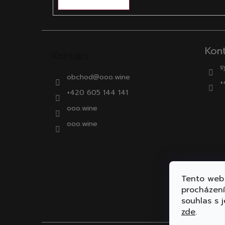
Kon
Kontakt
s
obchod
@
ooo.wine
+
+420 605 144 141
ooo.wine
ooo.wine
Tento web 
procházen
souhlas s j
zde
.