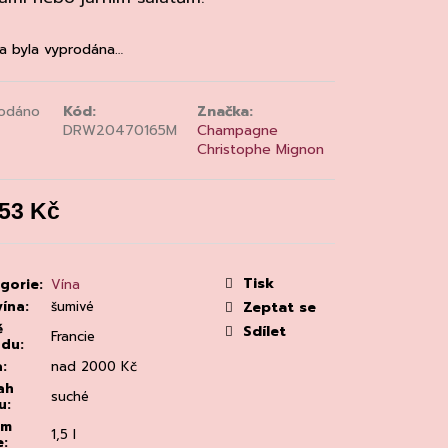
MAINE 'ALZIPRATU
a byla vyprodána…
odáno
Kód:
Značka:
DRW20470165M
Champagne
Christophe Mignon
853 Kč
á
:
Tisk
gorie
:
Vína
vína
:
šumivé
Zeptat se
ě
Sdílet
Francie
odu
:
a
:
nad 2000 Kč
ah
suché
u
:
em
1,5 l
e
: