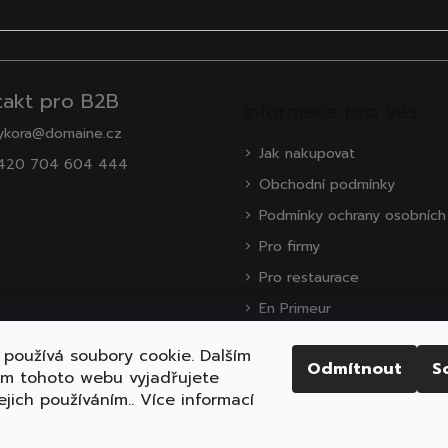
takt pro B2B
Informace pro vás
ykora@domaine.cz
Jak nakupovat
420 704 604 444
Obchodní podmínky
Podmínky ochrany osobních
Pro firmy
Pro restaurace
En Primeur
O nás
používá soubory cookie. Dalším
Odmítnout
S
Zákaznická podpora
ím tohoto webu vyjadřujete
ejich používáním.. Více informací