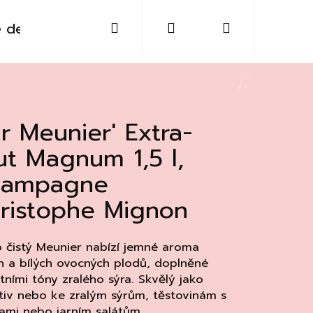
Hledat
Přihlášení
Nákupní
 destiláty
Sklo
Doplňky
Kontakt
košík
ur Meunier' Extra-
ut Magnum 1,5 l,
hampagne
ristophe Mignon
 čistý Meunier nabízí jemné aroma
n a bílých ovocných plodů, doplněné
tními tóny zralého sýra. Skvělý jako
Následující
tiv nebo ke zralým sýrům, těstovinám s
ami nebo jarním salátům.