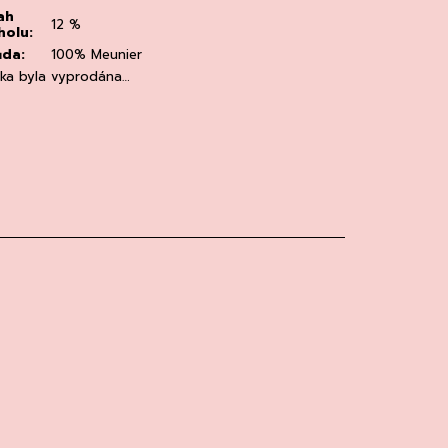
ah
12 %
holu
:
ůda
:
100% Meunier
žka byla vyprodána…