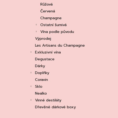
e
ASOLO PROSECCO SUPERIORE DOCG
Růžová
BRUT, MARTIGNAGO
l
Červená
253 Kč
Původně:
335 Kč
Champagne
Ostatní šumivá
Vína podle původu
Výprodej
Les Artisans du Champagne
Exkluzivní vína
Degustace
Dárky
Doplňky
Coravin
Sklo
Nealko
Vinné destiláty
Dřevěné dárkové boxy