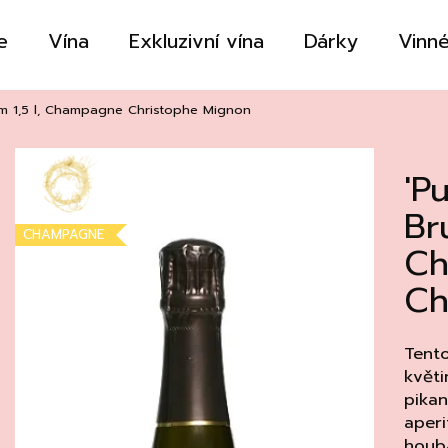
e
Vína
Exkluzivní vína
Dárky
Vinné
Co potřebujete najít?
um 1,5 l, Champagne Christophe Mignon
'P
HLEDAT
Br
CHAMPAGNE
C
Doporučujeme
Ch
Tento
květi
pikan
aperi
houb