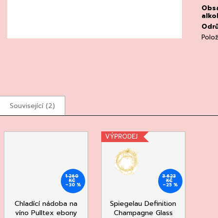
Obs
alko
Odr
Polo
Související (2)
VÝPRODEJ
1 260
3 623
KČ
KČ
–30 %
–25 %
Chladící nádoba na
Spiegelau Definition
víno Pulltex ebony
Champagne Glass