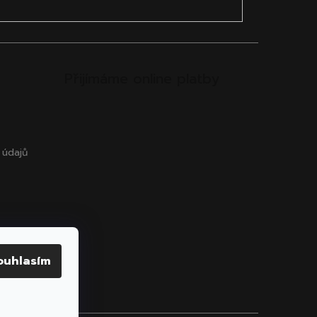
Přijímáme online platby
 údajů
ouhlasím