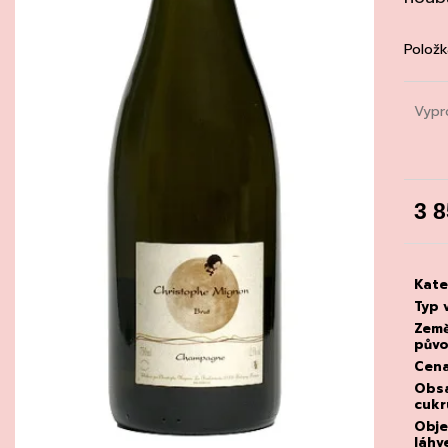
CHATELDON, VODA PERLIVÁ
DEGUSTACE DO
22.7.2026
111 Kč
1 500 Kč
Položk
Vypr
3 
Měrn
cena
Kate
Typ 
Zem
pův
Cen
Obs
cukr
Obj
láhv