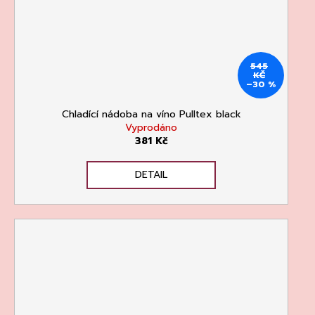
545
KČ
–30 %
Chladící nádoba na víno Pulltex black
Vyprodáno
381 Kč
DETAIL