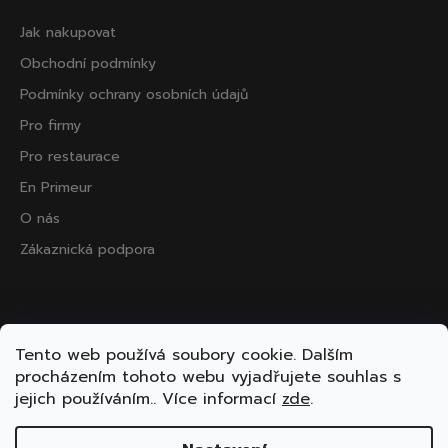
Jak nakupovat
Obchodní podmínky
Podmínky ochrany osobních údajů
Pro firmy
Pro restaurace
En Primeur
O nás
Zákaznická podpora
Přijímáme online platby
Tento web používá soubory cookie. Dalším
procházením tohoto webu vyjadřujete souhlas s
jejich používáním.. Více informací
zde
.