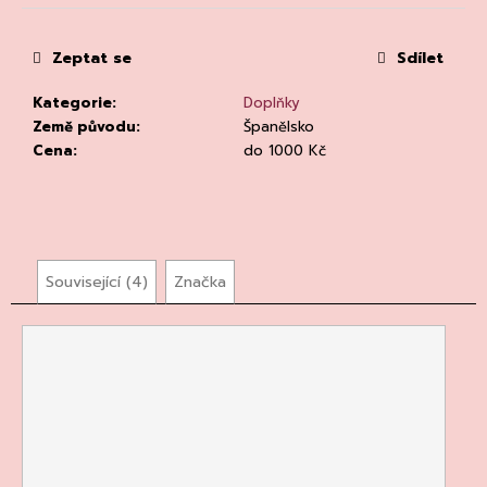
č
u
j
Zeptat se
Sdílet
e
m
Kategorie
:
Doplňky
e
Země původu
:
Španělsko
Cena
:
do 1000 Kč
Související (4)
Značka
RIESLING
DRY
2023,
WEINGUT
DR.
LOOSEN
DR.
LOOSEN
292
Kč