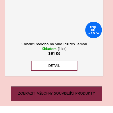
545
KČ
–30 %
Chladící nádoba na víno Pulltex lemon
Skladem
(1 ks)
381 Kč
DETAIL
ZOBRAZIT VŠECHNY SOUVISEJÍCÍ PRODUKTY