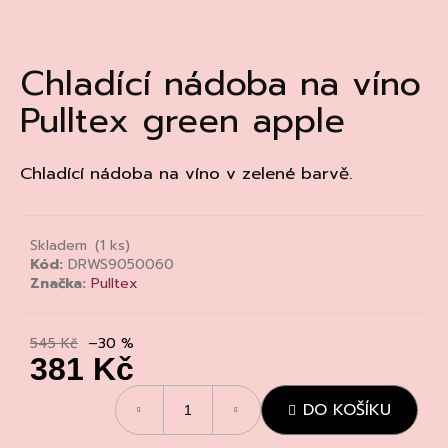
a
j
Chladící nádoba na víno
í
t
Pulltex green apple
?
Chladící nádoba na víno v zelené barvě.
HLEDAT
Skladem
(1 ks)
Kód:
DRWS9050060
Značka:
Pulltex
D
o
545 Kč
–30 %
p
381 Kč
o
Měrná
r
DO KOŠÍKU
cena:
u