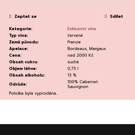
č
u
j
Zeptat se
Sdílet
e
m
Kategorie
:
Exkluzivní vína
e
Typ vína
:
červené
Země původu
:
Francie
Apelace
:
Bordeaux, Margaux
Cena
:
nad 2000 Kč
Obsah cukru
:
suché
Objem láhve
:
0,75 l
Obsah alkoholu
:
13 %
RIESLING
100% Cabernet
Odrůda
:
DRY
Sauvignon
2023,
Položka byla vyprodána…
WEINGUT
DR.
LOOSEN
DR.
LOOSEN
292
Z
Kč