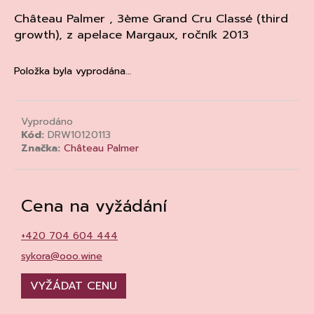
a
Château Palmer , 3ème Grand Cru Classé (third
j
growth), z apelace
Margaux, ročník 2013
í
t
Položka byla vyprodána…
?
Vyprodáno
Kód:
DRW10120113
Značka:
Château Palmer
HLEDAT
Cena na vyžádání
D
+420 704 604 444
o
p
sykora@ooo.wine
o
r
VYŽÁDAT CENU
u