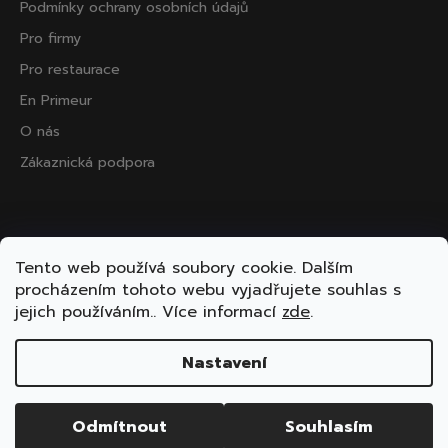
Podmínky ochrany osobních údajů
Pro firmy
Pro restaurace
En Primeur
O nás
Zákaznická podpora
Přijímáme online platby
Tento web používá soubory cookie. Dalším
procházením tohoto webu vyjadřujete souhlas s
jejich používáním.. Více informací
zde
.
Nastavení
Vytvořil Shoptet
Copyright 2026
ooo.wine
. Všechna práva vyhrazena.
Odmítnout
Souhlasím
Upravit nastavení cookies