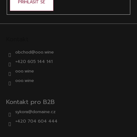
PŘIHLÁSIT SE
Kontakt
obchod
@
ooo.wine
+420 605 144 141
ooo.wine
ooo.wine
Kontakt pro B2B
sykora@domaine.cz
+420 704 604 444