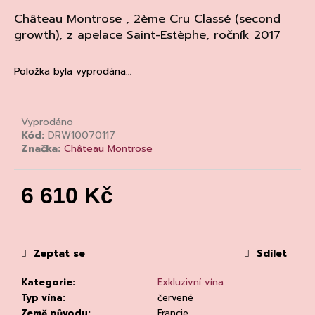
a
Château Montrose , 2ème Cru Classé (second
j
growth), z apelace Saint-Estèphe, ročník 2017
í
t
Položka byla vyprodána…
?
Vyprodáno
Kód:
DRW10070117
Značka:
Château Montrose
HLEDAT
6 610 Kč
Měrná
D
cena:
o
p
Zeptat se
Sdílet
o
Kategorie
:
Exkluzivní vína
r
Typ vína
:
červené
u
Země původu
:
Francie