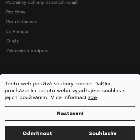
Podmínky ochrany osobních údajů
Pro firmy
Pro restaurace
En Primeur
O nás
Zákaznická podpora
Přijímáme online platby
Tento web používá soubory cookie. Dalším
procházením tohoto webu vyjadřujete souhlas s
jejich používáním.. Více informací
zde
.
Nastavení
Vytvořil Shoptet
Copyright 2026
ooo.wine
. Všechna práva vyhrazena.
Odmítnout
Souhlasím
Upravit nastavení cookies