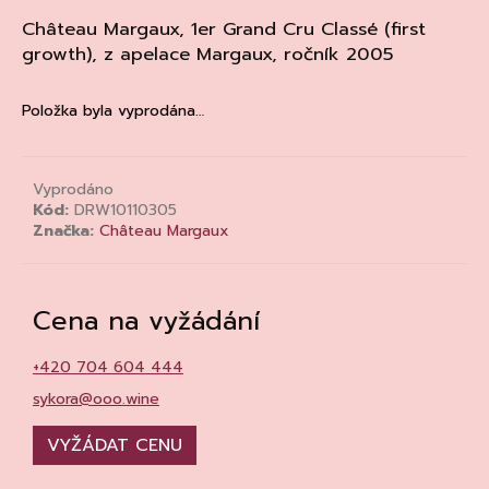
a
Château Margaux,
1er Grand Cru Classé
(first
j
growth), z apelace Margaux, ročník 2005
í
t
Položka byla vyprodána…
?
Vyprodáno
Kód:
DRW10110305
Značka:
Château Margaux
HLEDAT
Cena na vyžádání
D
+420 704 604 444
o
p
sykora@ooo.wine
o
r
VYŽÁDAT CENU
u