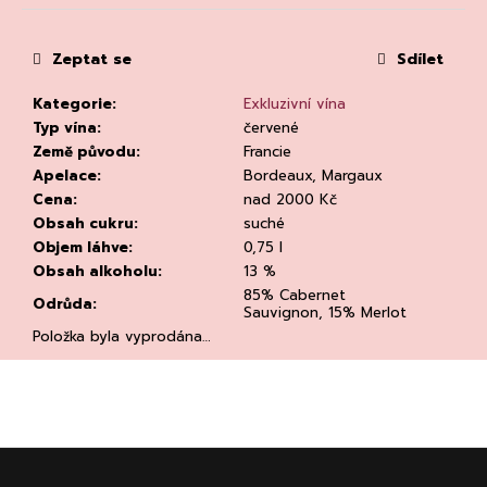
č
u
j
Zeptat se
Sdílet
e
m
Kategorie
:
Exkluzivní vína
e
Typ vína
:
červené
Země původu
:
Francie
Apelace
:
Bordeaux, Margaux
Cena
:
nad 2000 Kč
Obsah cukru
:
suché
Objem láhve
:
0,75 l
Obsah alkoholu
:
13 %
RIESLING
85% Cabernet
Odrůda
:
DRY
Sauvignon, 15% Merlot
2023,
Položka byla vyprodána…
WEINGUT
DR.
LOOSEN
DR.
LOOSEN
292
Z
Kč