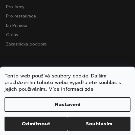
Pro firmy
Pro restaurace
En Primeur
O nás
Zákaznická podpora
Přijímáme online platby
Tento web používá soubory cookie. Dalším
procházením tohoto webu vyjadřujete souhlas s
jejich používáním.. Více informací
zde
.
Nastavení
Vytvořil Shoptet
Copyright 2026
ooo.wine
. Všechna práva vyhrazena.
Odmítnout
Souhlasím
Upravit nastavení cookies