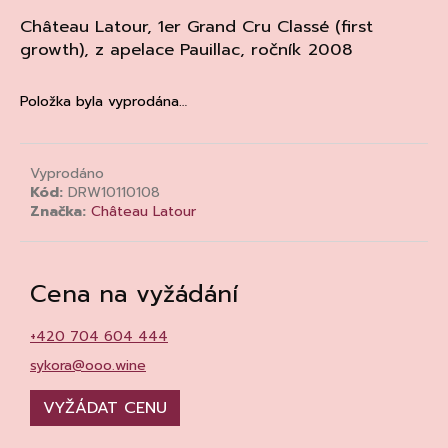
a
Château Latour, 1er Grand Cru Classé (first
j
growth), z apelace
Pauillac
, ročník 2008
í
t
Položka byla vyprodána…
?
Vyprodáno
Kód:
DRW10110108
Značka:
Château Latour
HLEDAT
Cena na vyžádání
D
+420 704 604 444
o
p
sykora@ooo.wine
o
r
VYŽÁDAT CENU
u