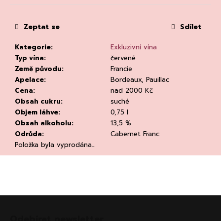
č
u
j
Zeptat se
Sdílet
e
m
Kategorie
:
Exkluzivní vína
e
Typ vína
:
červené
Země původu
:
Francie
Apelace
:
Bordeaux, Pauillac
Cena
:
nad 2000 Kč
Obsah cukru
:
suché
Objem láhve
:
0,75 l
Obsah alkoholu
:
13,5 %
CHLADÍCÍ
Odrůda
:
Cabernet Franc
TAŠKA
Položka byla vyprodána…
NA
VÍNO
CLEAR
94
Kč
Původně:
Z
135
á
Kč
Odebírat newsletter