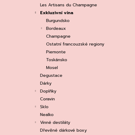
e
ASOLO PROSECCO SUPERIORE DOCG
Les Artisans du Champagne
BRUT, MARTIGNAGO
l
Exkluzivní vína
253 Kč
Původně:
335 Kč
Burgundsko
Bordeaux
Champagne
Ostatní francouzské regiony
Piemonte
Toskánsko
Mosel
Degustace
Dárky
Doplňky
Coravin
Sklo
Nealko
Vinné destiláty
Dřevěné dárkové boxy