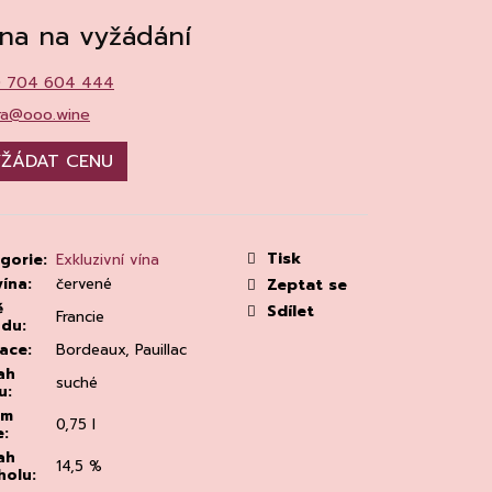
MAINE 'ALZIPRATU
na na vyžádání
0 704 604 444
ra@ooo.wine
ŽÁDAT CENU
Tisk
gorie
:
Exkluzivní vína
vína
:
červené
Zeptat se
ě
Sdílet
Francie
odu
:
ace
:
Bordeaux, Pauillac
ah
suché
u
:
em
0,75 l
e
:
ah
14,5 %
holu
: