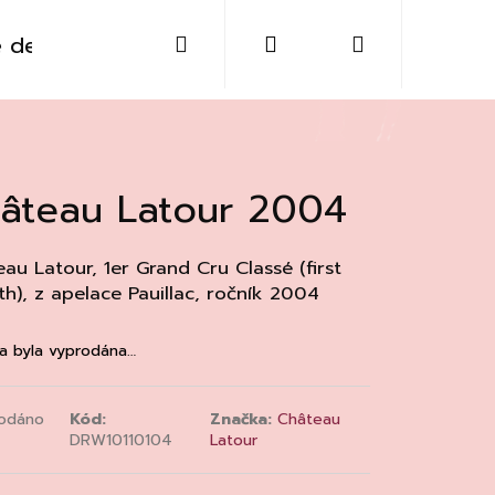
Hledat
Přihlášení
Nákupní
 destiláty
Sklo
Doplňky
Kontakt
košík
âteau Latour 2004
au Latour, 1er Grand Cru Classé (first
th), z apelace
Pauillac
, ročník 2004
a byla vyprodána…
odáno
Kód:
Značka:
Château
DRW10110104
Latour
Následující