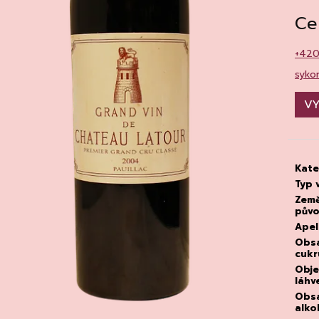
CHATELDON, VODA PERLIVÁ
DEGUSTACE DO
22.7.2026
Ce
111 Kč
1 500 Kč
+42
syko
VY
Kate
Typ 
Zem
pův
Apel
Obs
cukr
Obj
láhv
Obs
alko