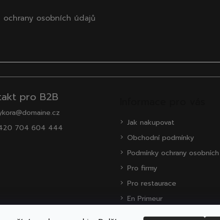
 ochrany osobních údajů
takt pro B2B
Informace pro vás
ykora@domaine.cz
Jak nakupovat
420 704 604 444
Obchodní podmínky
Podmínky ochrany osobních
Pro firmy
Pro restaurace
En Primeur
O nás