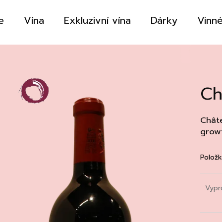
e
Vína
Exkluzivní vína
Dárky
Vinné
Co potřebujete najít?
Ch
HLEDAT
Châte
grow
Doporučujeme
Položk
Vypr