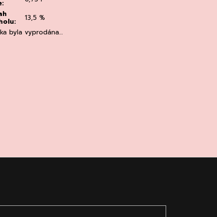
e
:
ah
13,5 %
holu
:
žka byla vyprodána…