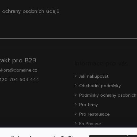
 ochrany osobních údajů
takt pro B2B
Informace pro vás
ykora@domaine.cz
Jak nakupovat
420 704 604 444
Obchodní podmínky
Podmínky ochrany osobních
Pro firmy
Pro restaurace
En Primeur
O nás