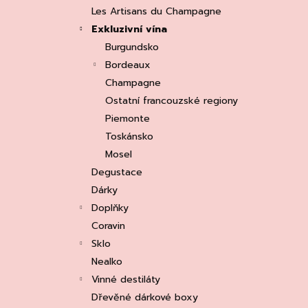
e
ASOLO PROSECCO SUPERIORE DOCG
Les Artisans du Champagne
BRUT, MARTIGNAGO
l
Exkluzivní vína
253 Kč
Původně:
335 Kč
Burgundsko
Bordeaux
Champagne
Ostatní francouzské regiony
Piemonte
Toskánsko
Mosel
Degustace
Dárky
Doplňky
Coravin
Sklo
Nealko
Vinné destiláty
Dřevěné dárkové boxy