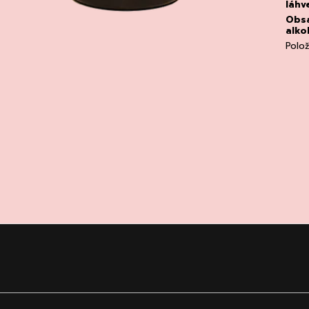
láhv
Obs
alko
Polo