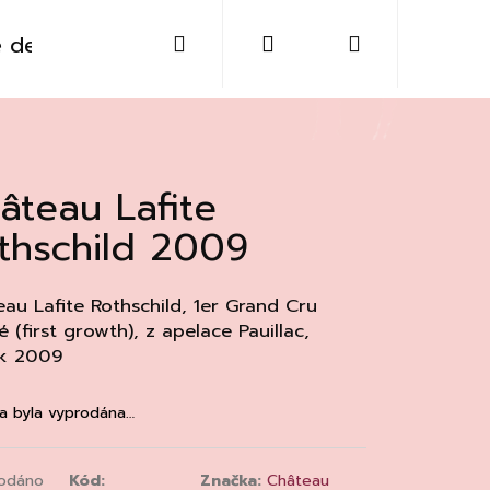
Hledat
Přihlášení
Nákupní
 destiláty
Sklo
Doplňky
Kontakt
košík
âteau Lafite
thschild 2009
au Lafite Rothschild, 1er Grand Cru
é (first growth), z apelace
Pauillac
,
ík 2009
a byla vyprodána…
Následující
odáno
Kód:
Značka:
Château