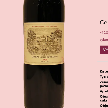
CHATELDON, VODA PERLIVÁ
DEGUSTACE DO
22.7.2026
111 Kč
1 500 Kč
Ce
+42
syko
VY
Kate
Typ 
Zem
pův
Apel
Obs
cukr
Obj