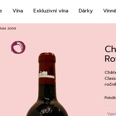
e
Vína
Exkluzivní vína
Dárky
Vinné
Co potřebujete najít?
child 2009
Ch
HLEDAT
Ro
Doporučujeme
Châte
Class
ročn
Položk
Vypr