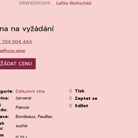
MAINE 'ALZIPRATU
DRW10010309
Lafite Rothschild
na na vyžádání
0 704 604 444
ra@ooo.wine
ŽÁDAT CENU
Tisk
gorie
:
Exkluzivní vína
vína
:
červené
Zeptat se
ě
Sdílet
Francie
odu
:
ace
:
Bordeaux, Pauillac
ah
suché
u
:
em
0,75 l