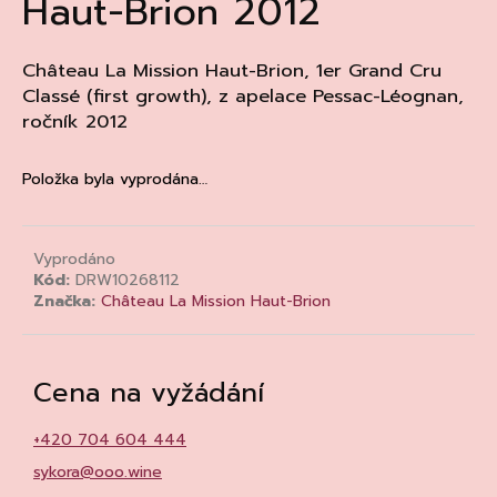
Haut-Brion 2012
a
j
Château La Mission Haut-Brion, 1er Grand Cru
í
Classé (first growth), z apelace Pessac-Léognan,
t
ročník 2012
?
Položka byla vyprodána…
HLEDAT
Vyprodáno
Kód:
DRW10268112
Značka:
Château La Mission Haut-Brion
D
o
Cena na vyžádání
p
o
+420 704 604 444
r
u
sykora@ooo.wine