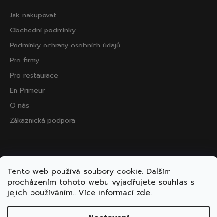
Jak nakupovat
Obchodní podmínky
Podmínky ochrany osobních údajů
Pro firmy
Pro restaurace
En Primeur
O nás
Zákaznická podpora
Přijímáme online platby
Tento web používá soubory cookie. Dalším
procházením tohoto webu vyjadřujete souhlas s
jejich používáním.. Více informací
zde
.