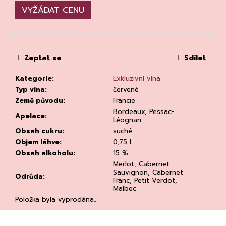
č
VYŽÁDAT CENU
u
j
e
m
e
Zeptat se
Sdílet
Kategorie
:
Exkluzivní vína
Typ vína
:
červené
Země původu
:
Francie
Bordeaux, Pessac-
Apelace
:
Léognan
Obsah cukru
:
suché
RIESLING
Objem láhve
:
0,75 l
DRY
2023,
Obsah alkoholu
:
15 %
WEINGUT
Merlot, Cabernet
DR.
Sauvignon, Cabernet
Odrůda
:
LOOSEN
Franc, Petit Verdot,
DR.
Malbec
LOOSEN
Položka byla vyprodána…
292
Kč