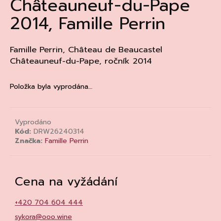
Châteauneuf-du-Pape
a
2014, Famille Perrin
j
í
t
Famille Perrin, Château de Beaucastel
Châteauneuf-du-Pape, ročník 2014
?
Položka byla vyprodána…
HLEDAT
Vyprodáno
Kód:
DRW26240314
Značka:
Famille Perrin
D
o
p
Cena na vyžádání
o
r
+420 704 604 444
u
sykora@ooo.wine