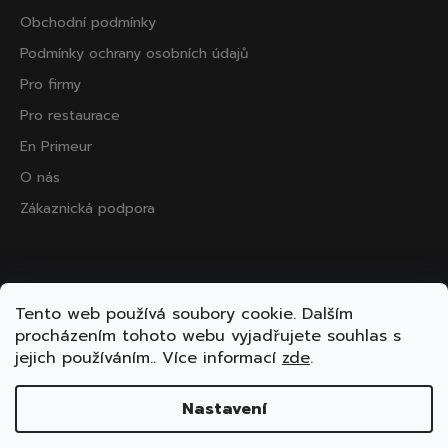
Obchodní podmínky
Podmínky ochrany osobních údajů
Pro firmy
Pro restaurace
En Primeur
O nás
Zákaznická podpora
Přijímáme online platby
Tento web používá soubory cookie. Dalším
procházením tohoto webu vyjadřujete souhlas s
jejich používáním.. Více informací
zde
.
Nastavení
Vytvořil Shoptet