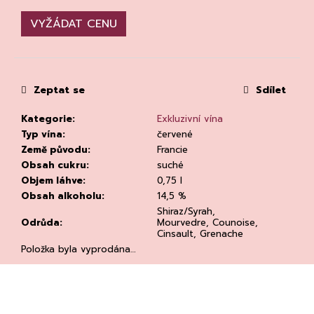
č
u
VYŽÁDAT CENU
j
e
m
e
Zeptat se
Sdílet
Kategorie
:
Exkluzivní vína
Typ vína
:
červené
Země původu
:
Francie
Obsah cukru
:
suché
Objem láhve
:
0,75 l
CHLADÍCÍ
Obsah alkoholu
:
14,5 %
TAŠKA
Shiraz/Syrah,
NA
Odrůda
:
Mourvedre, Counoise,
VÍNO
Cinsault, Grenache
CLEAR
Položka byla vyprodána…
94
Kč
Původně:
135
Kč