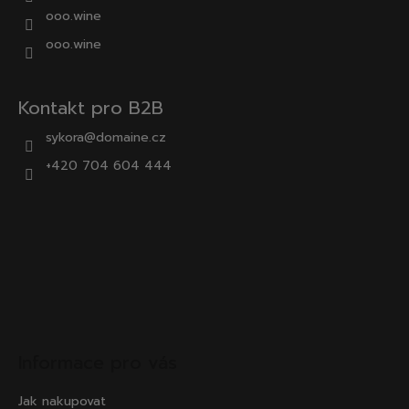
ooo.wine
ooo.wine
Kontakt pro B2B
sykora@domaine.cz
+420 704 604 444
Informace pro vás
Jak nakupovat