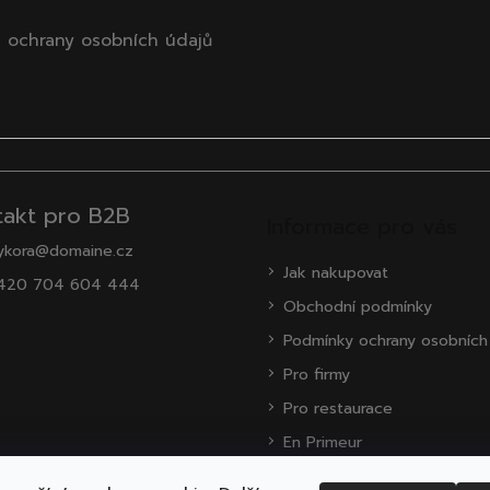
 ochrany osobních údajů
takt pro B2B
Informace pro vás
ykora@domaine.cz
Jak nakupovat
420 704 604 444
Obchodní podmínky
Podmínky ochrany osobních
Pro firmy
Pro restaurace
En Primeur
O nás