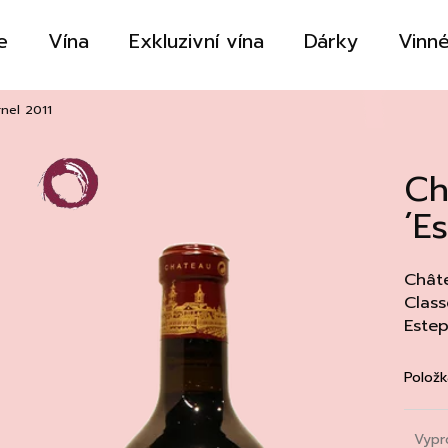
e
Vína
Exkluzivní vína
Dárky
Vinné
Co potřebujete najít?
nel 2011
Ch
HLEDAT
´E
Doporučujeme
Châte
Class
Estep
Položk
Vypr