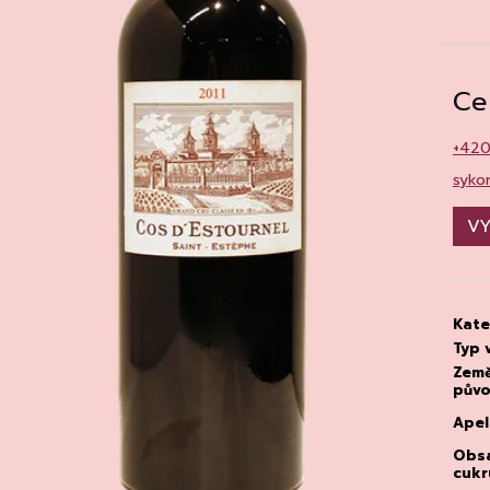
CHATELDON, VODA PERLIVÁ
DEGUSTACE DO
22.7.2026
111 Kč
1 500 Kč
Ce
+42
syko
VY
Kate
Typ 
Zem
pův
Apel
Obs
cukr