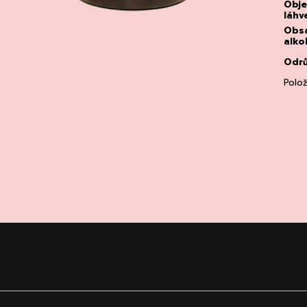
Obj
láhv
Obs
alko
Odr
Polo