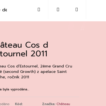
Hledat
Přihlášení
Nákupní
 destiláty
Sklo
Doplňky
Kontakt
košík
âteau Cos d
stournel 2011
au Cos d´Estournel,
2ème Grand Cru
é (second Growth) z apelace Saint
he, ročník 2011
a byla vyprodána…
Následující
odáno
Kód:
Značka:
Château