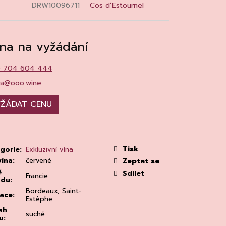
MAINE 'ALZIPRATU
DRW10096711
Cos d´Estournel
na na vyžádání
0 704 604 444
ra@ooo.wine
ŽÁDAT CENU
Tisk
gorie
:
Exkluzivní vína
vína
:
červené
Zeptat se
ě
Sdílet
Francie
odu
:
Bordeaux, Saint-
ace
:
Estèphe
ah
suché
u
: