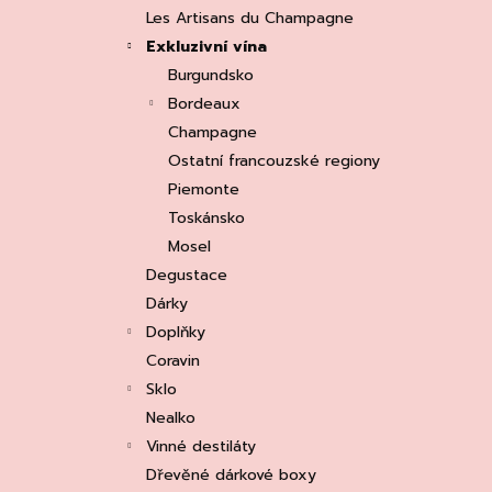
e
ASOLO PROSECCO SUPERIORE DOCG
Les Artisans du Champagne
BRUT, MARTIGNAGO
l
Exkluzivní vína
253 Kč
Původně:
335 Kč
Burgundsko
Bordeaux
Champagne
Ostatní francouzské regiony
Piemonte
Toskánsko
Mosel
Degustace
Dárky
Doplňky
Coravin
Sklo
Nealko
Vinné destiláty
Dřevěné dárkové boxy