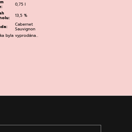
em
0,75 l
e
:
ah
13,5 %
holu
:
Cabernet
ůda
:
Sauvignon
žka byla vyprodána…