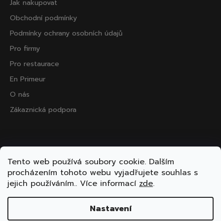
Jak nakupovat
Obchodní podmínky
Podmínky ochrany osobních údajů
Pro firmy
Pro restaurace
En Primeur
O nás
Zákaznická podpora
Přijímáme online platby
Tento web používá soubory cookie. Dalším
procházením tohoto webu vyjadřujete souhlas s
jejich používáním.. Více informací
zde
.
Nastavení
Vytvořil Shoptet