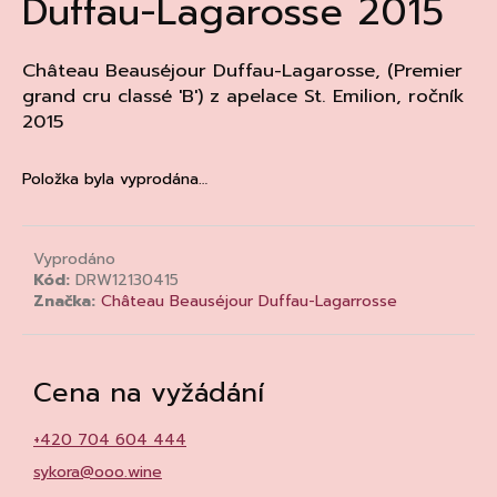
Duffau-Lagarosse 2015
a
j
Château Beauséjour Duffau-Lagarosse, (
Premier
í
grand cru classé 'B'
) z apelace St. Emilion, ročník
t
2015
?
Položka byla vyprodána…
HLEDAT
Vyprodáno
Kód:
DRW12130415
Značka:
Château Beauséjour Duffau-Lagarrosse
D
o
Cena na vyžádání
p
o
+420 704 604 444
r
u
sykora@ooo.wine