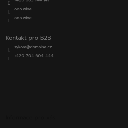
+420 605 144 141
ooo.wine
ooo.wine
Kontakt pro B2B
sykora@domaine.cz
+420 704 604 444
Informace pro vás