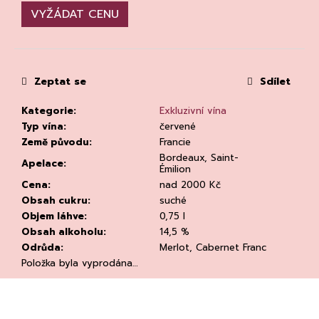
č
VYŽÁDAT CENU
u
j
e
m
e
Zeptat se
Sdílet
Kategorie
:
Exkluzivní vína
Typ vína
:
červené
Země původu
:
Francie
Bordeaux, Saint-
Apelace
:
Émilion
Cena
:
nad 2000 Kč
KVETNA
Obsah cukru
:
suché
AURIGA
PINOT
Objem láhve
:
0,75 l
NOIR/NEBBIOLO
Obsah alkoholu
:
14,5 %
502
Odrůda
:
Merlot, Cabernet Franc
Kč
Položka byla vyprodána…
Původně:
670
Kč