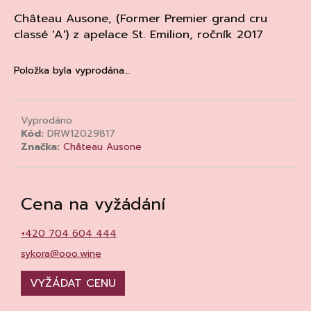
a
Château Ausone, (
Former
Premier grand cru
j
classé 'A'
) z apelace St. Emilion, ročník 2017
í
t
Položka byla vyprodána…
?
Vyprodáno
Kód:
DRW12029817
Značka:
Château Ausone
HLEDAT
Cena na vyžádání
D
+420 704 604 444
o
p
sykora@ooo.wine
o
r
VYŽÁDAT CENU
u