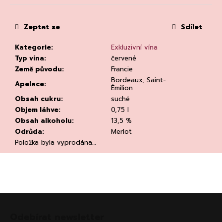
č
u
j
Zeptat se
Sdílet
e
m
Kategorie
:
Exkluzivní vína
e
Typ vína
:
červené
Země původu
:
Francie
Bordeaux, Saint-
Apelace
:
Émilion
Obsah cukru
:
suché
Objem láhve
:
0,75 l
Obsah alkoholu
:
13,5 %
Odrůda
:
Merlot
RIESLING
DRY
Položka byla vyprodána…
2023,
WEINGUT
DR.
LOOSEN
DR.
LOOSEN
Z
292
á
Kč
Odebírat newsletter