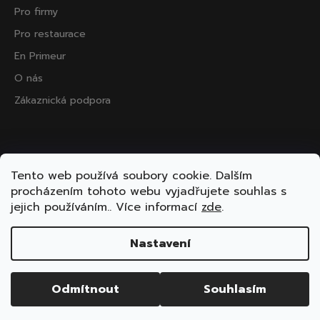
Pro firmy
Pro restaurace
En Primeur
O nás
Zákaznická podpora
Přijímáme online platby
Tento web používá soubory cookie. Dalším
procházením tohoto webu vyjadřujete souhlas s
jejich používáním.. Více informací
zde
.
Nastavení
Vytvořil Shoptet
Copyright 2026
ooo.wine
. Všechna práva vyhrazena.
Odmítnout
Souhlasím
Upravit nastavení cookies